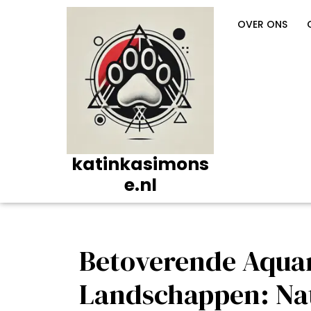
Ga
naar
OVER ONS
de
inhoud
katinkasimons
e.nl
Betoverende Aquar
Landschappen: Nat