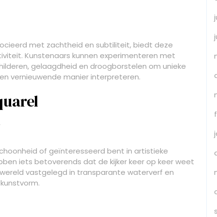
cieerd met zachtheid en subtiliteit, biedt deze
tiviteit. Kunstenaars kunnen experimenteren met
childeren, gelaagdheid en droogborstelen om unieke
een vernieuwende manier interpreteren.
quarel
n
schoonheid of geïnteresseerd bent in artistieke
bben iets betoverends dat de kijker keer op keer weet
 wereld vastgelegd in transparante waterverf en
 kunstvorm.