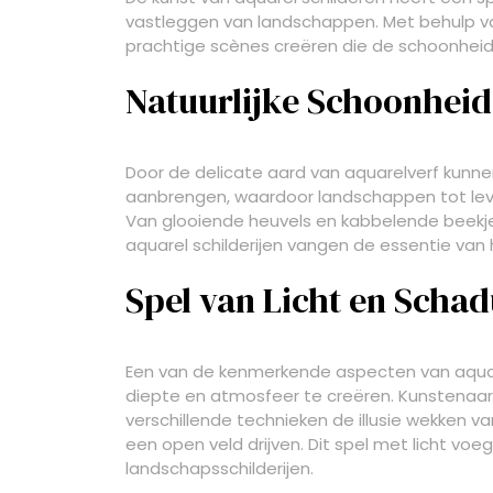
vastleggen van landschappen. Met behulp v
prachtige scènes creëren die de schoonheid 
Natuurlijke Schoonheid
Door de delicate aard van aquarelverf kunne
aanbrengen, waardoor landschappen tot lev
Van glooiende heuvels en kabbelende beekj
aquarel schilderijen vangen de essentie van
Spel van Licht en Scha
Een van de kenmerkende aspecten van aquare
diepte en atmosfeer te creëren. Kunstenaar
verschillende technieken de illusie wekken va
een open veld drijven. Dit spel met licht vo
landschapsschilderijen.