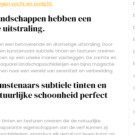
en vocht en zonlicht.
landschappen hebben een
uitstraling.
en een betoverende en dromerige uitstraling. Door
en kunstenaars subtiele tinten en texturen creëren
ppen op een unieke manier vastleggen. De zachte en
aquarel landschapsschilderijen een bijna magische
en naar een wereld van sereniteit en verbeelding.
nstenaars subtiele tinten en
tuurlijke schoonheid perfect
tinten en texturen creëren die de natuurlijke
nsparante eigenschappen van de verf kunnen zij
childerijen, waardoor elk detail tot leven komt op