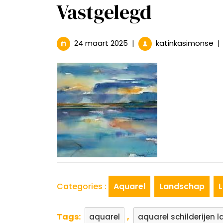
Vastgelegd
24
Be
24 maart 2025
|
katinkasimonse
|
maart
Aq
2025
Sc
va
La
Na
Sc
Va
Categories :
Aquarel
Landschap
Tags:
,
aquarel
aquarel schilderijen