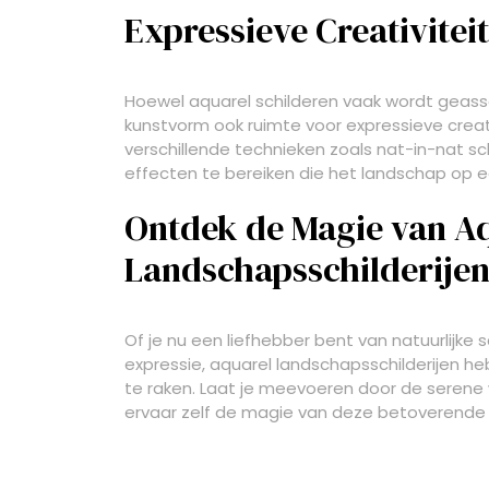
Expressieve Creativiteit
Hoewel aquarel schilderen vaak wordt geasso
kunstvorm ook ruimte voor expressieve crea
verschillende technieken zoals nat-in-nat s
effecten te bereiken die het landschap op 
Ontdek de Magie van A
Landschapsschilderije
Of je nu een liefhebber bent van natuurlijke 
expressie, aquarel landschapsschilderijen he
te raken. Laat je meevoeren door de serene
ervaar zelf de magie van deze betoverende