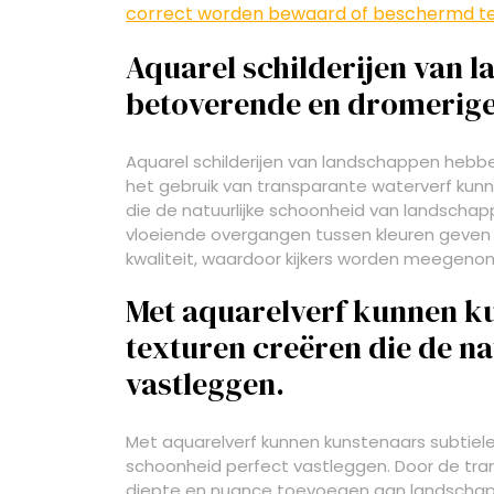
correct worden bewaard of beschermd teg
Aquarel schilderijen van 
betoverende en dromerige 
Aquarel schilderijen van landschappen hebb
het gebruik van transparante waterverf kunn
die de natuurlijke schoonheid van landscha
vloeiende overgangen tussen kleuren geven 
kwaliteit, waardoor kijkers worden meegenom
Met aquarelverf kunnen ku
texturen creëren die de na
vastleggen.
Met aquarelverf kunnen kunstenaars subtiele 
schoonheid perfect vastleggen. Door de tra
diepte en nuance toevoegen aan landschapss