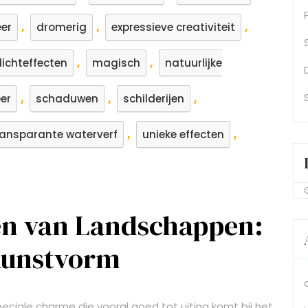
,
,
,
eer
dromerig
expressieve creativiteit
,
,
lichteffecten
magisch
natuurlijke
,
,
,
eer
schaduwen
schilderijen
,
,
ransparante waterverf
unieke effecten
jen van Landschappen:
Kunstvorm
eciale charme die vooral goed tot uiting komt bij het