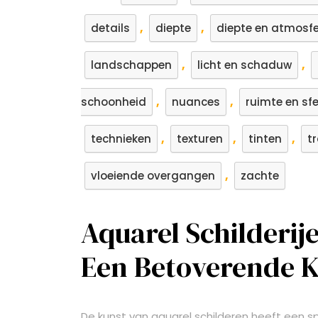
,
,
details
diepte
diepte en atmosf
,
,
landschappen
licht en schaduw
,
,
schoonheid
nuances
ruimte en sf
,
,
,
technieken
texturen
tinten
t
,
vloeiende overgangen
zachte
Aquarel Schilderi
Een Betoverende 
De kunst van aquarel schilderen heeft een sp