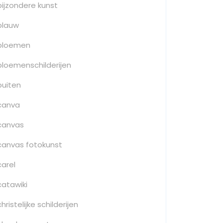
bijzondere kunst
blauw
bloemen
bloemenschilderijen
buiten
canva
canvas
canvas fotokunst
carel
catawiki
christelijke schilderijen