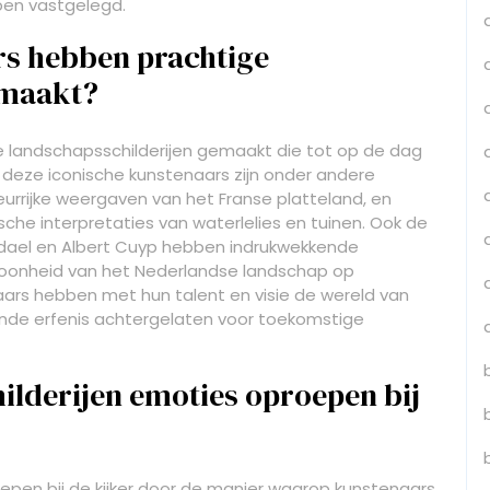
ben vastgelegd.
s hebben prachtige
emaakt?
 landschapsschilderijen gemaakt die tot op de dag
deze iconische kunstenaars zijn onder andere
eurrijke weergaven van het Franse platteland, en
che interpretaties van waterlelies en tuinen. Ook de
dael en Albert Cuyp hebben indrukwekkende
hoonheid van het Nederlandse landschap op
aars hebben met hun talent en visie de wereld van
vende erfenis achtergelaten voor toekomstige
lderijen emoties oproepen bij
epen bij de kijker door de manier waarop kunstenaars