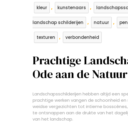
,
,
kleur
kunstenaars
landschapssch
,
,
landschap schilderijen
natuur
pen
,
texturen
verbondenheid
Prachtige Landscha
Ode aan de Natuur
Landschapsschilderijen hebben altijd een sp
prachtige werken vangen de schoonheid en s
weidse vergezichten tot intieme bosscènes, 
te ontsnappen aan de drukte van het dagelijk
van het landschap.