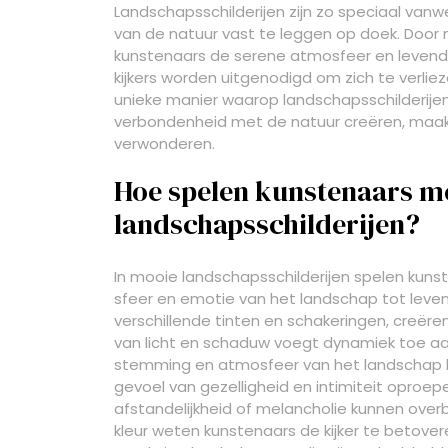
Landschapsschilderijen zijn zo speciaal v
van de natuur vast te leggen op doek. Door m
kunstenaars de serene atmosfeer en levend
kijkers worden uitgenodigd om zich te verli
unieke manier waarop landschapsschilderij
verbondenheid met de natuur creëren, maakt z
verwonderen.
Hoe spelen kunstenaars met
landschapsschilderijen?
In mooie landschapsschilderijen spelen kunst
sfeer en emotie van het landschap tot leven
verschillende tinten en schakeringen, creëren 
van licht en schaduw voegt dynamiek toe aan 
stemming en atmosfeer van het landschap 
gevoel van gezelligheid en intimiteit oproepen
afstandelijkheid of melancholie kunnen over
kleur weten kunstenaars de kijker te betove