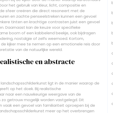
or het gebruik van kleur, licht, compositie en
de sfeer creëren die direct resoneert met de
kleuren en zachte penseelstreken kunnen een gevoel
onkere tinten en krachtige contrasten juist een gevoel
n. Daarnaast kan de keuze voor specifieke
zame boom of een kabbelend beekje, ook bijdragen
ering, nostalgie of zelfs weemoed. Kortom,
 de kijker mee te nemen op een emotionele reis door
pretatie van de natuurlijke wereld.
realistische en abstracte
e landschapsschilderkunst ligt in de manier waarop de
eft op het doek. Bij realistische
naar naar een nauwkeurige weergave van de
en zo getrouw mogelijk worden vastgelegd. Dit
 en vaak een gevoel van familiariteit oproepen bij de
e landschapsschilderkunst meer op het overbrengen