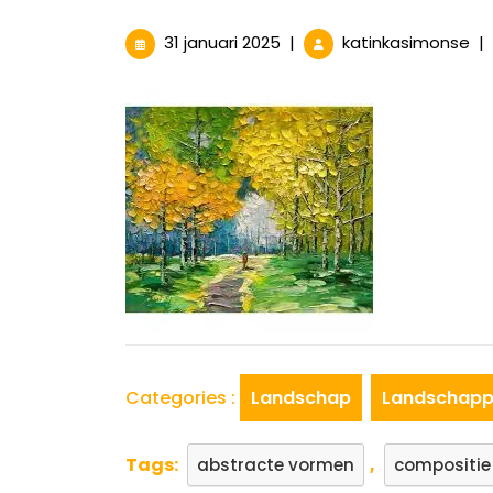
31
Pr
31 januari 2025
|
katinkasimonse
|
januari
La
2025
Ee
Od
aa
de
Na
Categories :
Landschap
Landschap
Tags:
,
abstracte vormen
compositie