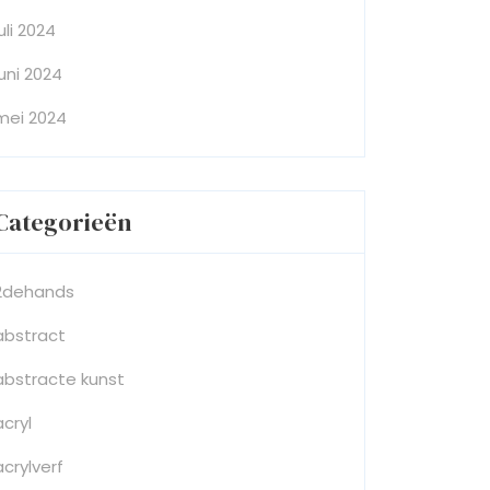
juli 2024
juni 2024
mei 2024
Categorieën
2dehands
abstract
abstracte kunst
acryl
acrylverf