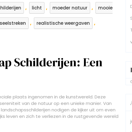
,
,
,
ilderijen
licht
moeder natuur
mooie
,
,
seelstreken
realistische weergaven
p Schilderijen: Een
eciale plaats ingenomen in de kunstwereld. Deze
ereniteit van de natuur op een unieke manier. Van
landschapsschilderijen nodigen de kijker uit om even
s leven en zich te verliezen in de rustgevende wereld