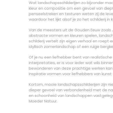
Wat landschapsschilderijen zo bijzonder maa
kleur en compositie om een gevoel van diep
penseelstreken en texturen weten zij de lev
waardoor het lijkt alsof je zo het schilderij i
Van de meesters uit de Gouden Eeuw zoals 
abstracte vormen en kleuren spelen, landschap
schilderij vertelt zijn eigen verhaal en roep
idyllisch zomerlandschap of een ruige bergke
Of je nu een liefhebber bent van realistisc
interpretaties, er is voor ieder wat wils bin
bewonderen van deze prachtige werken kan n
inspiratie vormen voor liefhebbers van kunst
Kortom, mooie landschapsschilderijen zijn nie
dieper gevoel van verbondenheid met de nat
en schoonheid van landschappen vastgelegd 
Moeder Natuur.