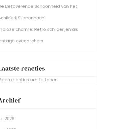
De Betoverende Schoonheid van het
Schilderij Sterrennacht
Tijdloze charme: Retro schilderijen als
vintage eyecatchers
Laatste reacties
Geen reacties om te tonen.
Archief
juli 2026