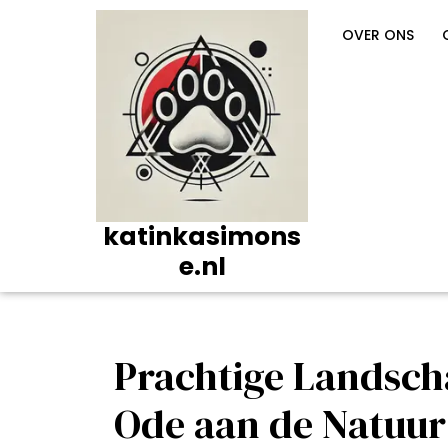
Ga
naar
OVER ONS
de
inhoud
katinkasimons
e.nl
Prachtige Landsch
Ode aan de Natuur