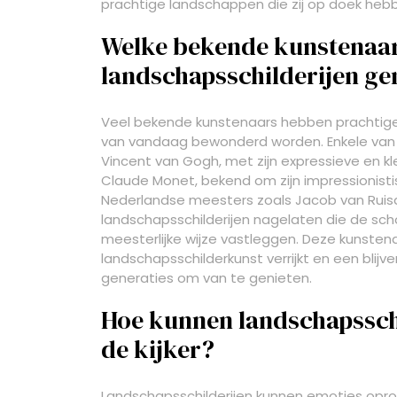
prachtige landschappen die zij op doek heb
Welke bekende kunstenaar
landschapsschilderijen g
Veel bekende kunstenaars hebben prachtige
van vandaag bewonderd worden. Enkele van 
Vincent van Gogh, met zijn expressieve en kl
Claude Monet, bekend om zijn impressionistis
Nederlandse meesters zoals Jacob van Ruis
landschapsschilderijen nagelaten die de sc
meesterlijke wijze vastleggen. Deze kunsten
landschapsschilderkunst verrijkt en een blij
generaties om van te genieten.
Hoe kunnen landschapsschi
de kijker?
Landschapsschilderijen kunnen emoties opro