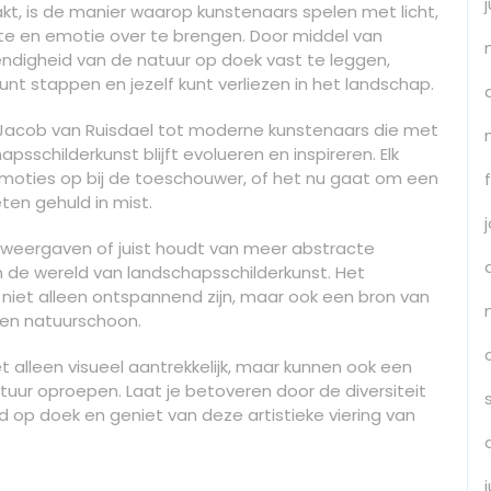
kt, is de manier waarop kunstenaars spelen met licht,
te en emotie over te brengen. Door middel van
endigheid van de natuur op doek vast te leggen,
n kunt stappen en jezelf kunt verliezen in het landschap.
Jacob van Ruisdael tot moderne kunstenaars die met
sschilderkunst blijft evolueren en inspireren. Elk
t emoties op bij de toeschouwer, of het nu gaat om een
ten gehuld in mist.
he weergaven of juist houdt van meer abstracte
nen de wereld van landschapsschilderkunst. Het
iet alleen ontspannend zijn, maar ook een bron van
 en natuurschoon.
t alleen visueel aantrekkelijk, maar kunnen ook een
uur oproepen. Laat je betoveren door de diversiteit
op doek en geniet van deze artistieke viering van