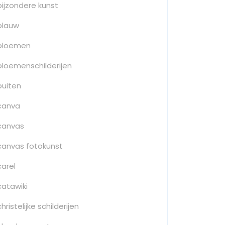
bijzondere kunst
blauw
bloemen
bloemenschilderijen
buiten
canva
canvas
canvas fotokunst
carel
catawiki
christelijke schilderijen