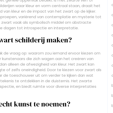
 het gehele oppervlak bedekt is met zwarte verf of
ilderijen waar kleur en vorm centraal staan, draait het
id van kleur en de impact van het zwart op de kijker.
oproepen, variërend van contemplatie en mysterie tot
t zwart vaak als symbolisch middel om abstracte
te dagen tot introspectie en interpretatie.
art schilderij maken?
aak de vraag op: waarom zou iemand ervoor kiezen om
or kunstenaars die zich wagen aan het creëren van
dan alleen de afwezigheid van kleur. Het zwart kan
e of zelfs oneindigheid. Door te kiezen voor zwart als
ar de toeschouwer uit om verder te kijken dan wat
etekenis te ontdekken in de duisternis. Het zwarte
ospectie, en biedt ruimte voor diverse interpretaties
l echt kunst te noemen?