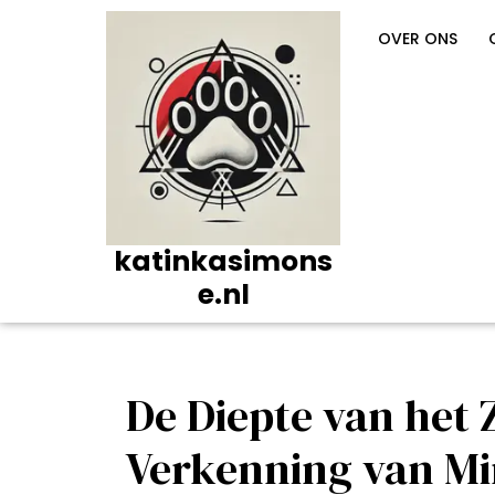
Ga
naar
OVER ONS
de
inhoud
katinkasimons
e.nl
De Diepte van het 
Verkenning van Mi