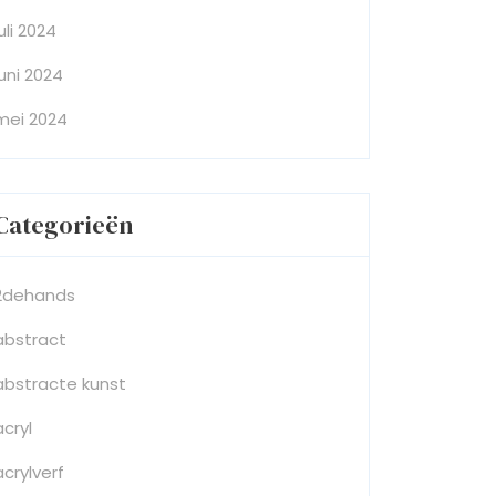
juli 2024
juni 2024
mei 2024
Categorieën
2dehands
abstract
abstracte kunst
acryl
acrylverf