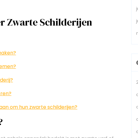
r Zwarte Schilderijen
 maken?
noemen?
derij?
eren?
aan om hun zwarte schilderijen?
?