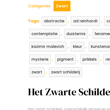
Categories :
Zwart
Tags:
,
,
abstractie
ad reinhardt
c
,
,
contemplatie
duisternis
fenome
,
,
kazimir malevich
kleur
kunstena
,
,
,
mysterie
pigment
prikkels
re
,
zwart
zwart schilderij
Het Zwarte Schilder
Een zwart schilderij, ogenschijnlijk simpel en