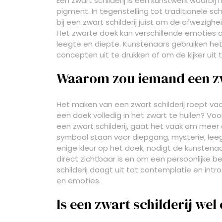
Een zwart schilderij is een kunstwerk waarbij
pigment. In tegenstelling tot traditionele sch
bij een zwart schilderij juist om de afwezighe
Het zwarte doek kan verschillende emoties 
leegte en diepte. Kunstenaars gebruiken he
concepten uit te drukken of om de kijker uit 
Waarom zou iemand een zw
Het maken van een zwart schilderij roept v
een doek volledig in het zwart te hullen? Vo
een zwart schilderij, gaat het vaak om meer 
symbool staan voor diepgang, mysterie, leegt
enige kleur op het doek, nodigt de kunstena
direct zichtbaar is en om een persoonlijke b
schilderij daagt uit tot contemplatie en intr
en emoties.
Is een zwart schilderij we