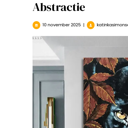
Abstractie
10
10 november 2025
|
katinkasimons
november
2025