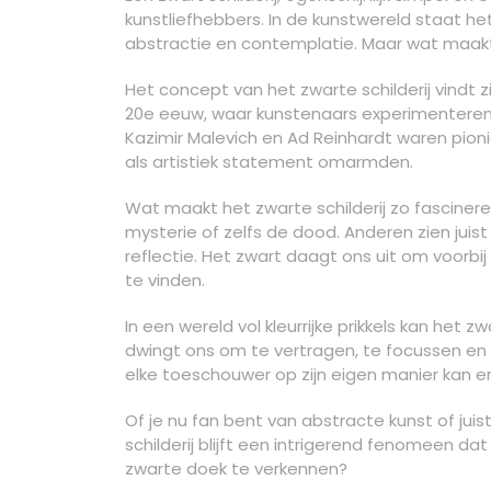
kunstliefhebbers. In de kunstwereld staat he
abstractie en contemplatie. Maar wat maakt 
Het concept van het zwarte schilderij vindt 
20e eeuw, waar kunstenaars experimenteren 
Kazimir Malevich en Ad Reinhardt waren pionie
als artistiek statement omarmden.
Wat maakt het zwarte schilderij zo fascine
mysterie of zelfs de dood. Anderen zien juis
reflectie. Het zwart daagt ons uit om voorbij
te vinden.
In een wereld vol kleurrijke prikkels kan het 
dwingt ons om te vertragen, te focussen en t
elke toeschouwer op zijn eigen manier kan e
Of je nu fan bent van abstracte kunst of jui
schilderij blijft een intrigerend fenomeen dat b
zwarte doek te verkennen?