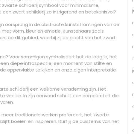
t zwarte schilderij symbool voor minimalisme,
een zwart schilderij zo intrigerend en betekenisvol?
zijn oorsprong in de abstracte kunststromingen van de
met vorm, kleur en emotie. Kunstenaars zoals
rs op dit gebied, waarbij zij de kracht van het zwart
rend? Voor sommigen symboliseert het de leegte, het
t een diepe introspectie, een moment van stilte en
 de oppervlakte te kijken en onze eigen interpretatie
zwarte schilderij een welkome verademing zijn. Het
e voelen. In zijn eenvoud schuilt een complexiteit die
rvaren.
st meer traditionele werken prefereert, het zwarte
lijft boeien en inspireren. Durf jij de duisternis van het