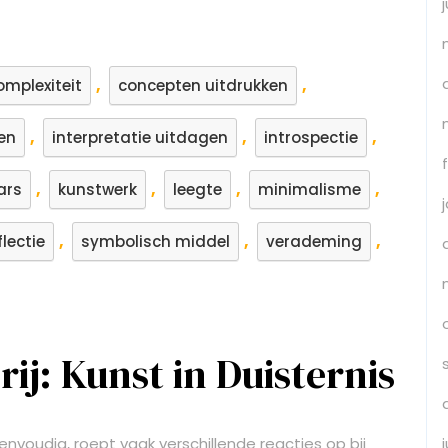
,
,
omplexiteit
concepten uitdrukken
,
,
,
en
interpretatie uitdagen
introspectie
,
,
,
,
ars
kunstwerk
leegte
minimalisme
,
,
,
flectie
symbolisch middel
verademing
ij: Kunst in Duisternis
 eenvoudig, roept vaak verschillende reacties op bij