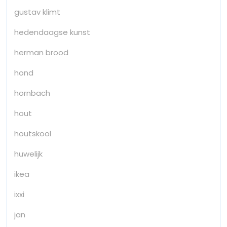
gustav klimt
hedendaagse kunst
herman brood
hond
hornbach
hout
houtskool
huwelijk
ikea
ixxi
jan