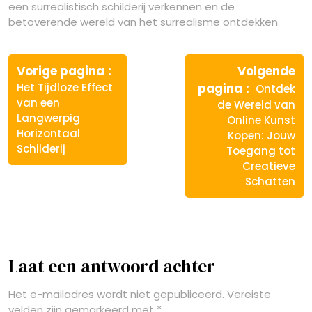
een surrealistisch schilderij verkennen en de
betoverende wereld van het surrealisme ontdekken.
Berichtnavigatie
Vorige
Vorige pagina
Volgende
bericht:
Volgende
Het Tijdloze Effect
pagina
Ontdek
bericht:
van een
de Wereld van
Langwerpig
Online Kunst
Horizontaal
Kopen: Jouw
Schilderij
Toegang tot
Creatieve
Schatten
Laat een antwoord achter
Het e-mailadres wordt niet gepubliceerd.
Vereiste
velden zijn gemarkeerd met
*