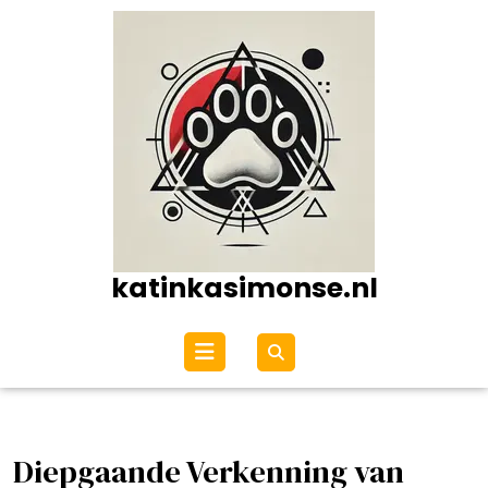
Ga
naar
de
inhoud
katinkasimonse.nl
Open
menu
Diepgaande Verkenning van