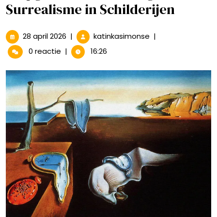
Surrealisme in Schilderijen
28
Diepgaande
28 april 2026
|
katinkasimonse
|
april
Verkenning
0 reactie
|
16:26
2026
van
Surrealisme
in
Schilderijen