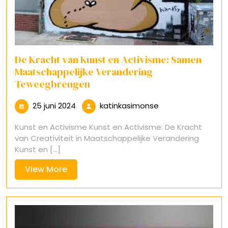
De Kracht van Kunst en Activisme: Samen
Maatschappelijke Verandering
Teweegbrengen
25
katinkasimonse
25 juni 2024
katinkasimonse
juni
Kunst en Activisme Kunst en Activisme: De Kracht
2024
van Creativiteit in Maatschappelijke Verandering
Kunst en [...]
View
View More
More