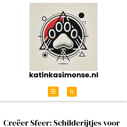
Ga
naar
de
inhoud
katinkasimonse.nl
Open
menu
Creëer Sfeer: Schilderijtjes voor