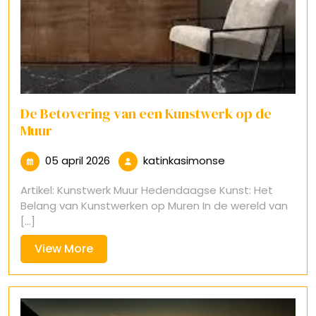
De Betovering van een Kunstwerk op de
Muur
05
katinkasimonse
05 april 2026
katinkasimonse
april
Artikel: Kunstwerk Muur Hedendaagse Kunst: Het
2026
Belang van Kunstwerken op Muren In de wereld van
[...]
View
View More
More