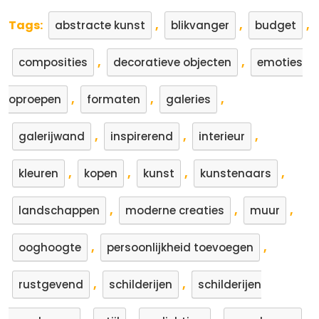
Tags:
,
,
,
abstracte kunst
blikvanger
budget
,
,
composities
decoratieve objecten
emoties
,
,
,
oproepen
formaten
galeries
,
,
,
galerijwand
inspirerend
interieur
,
,
,
,
kleuren
kopen
kunst
kunstenaars
,
,
,
landschappen
moderne creaties
muur
,
,
ooghoogte
persoonlijkheid toevoegen
,
,
rustgevend
schilderijen
schilderijen