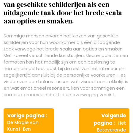
van geschikte schilderijen als een
uitdagende taak door het brede scala
aan opties en smaken.
Sommige mensen ervaren het kiezen van geschikte
schilderijen voor hun woonkamer als een uitdagende
taak vanwege het brede scala aan opties en smaken.
Met zoveel verschillende kunststijlen, kleurenpaletten en
formaten kan het moeilijk zijn om een beslissing te
nemen die perfect past bij de rest van het interieur en
tegelijkertijd aansluit bij de persoonlijke voorkeuren. Het
vinden van een balans tussen wat visueel aantrekkelijk is
en wat emotioneel resoneert, kan voor sommigen een
complex proces zijn dat tijd en overweging vereist.
Berichtnavigatie
Vorige
Vorige pagina
Volgende
bericht:
Volge
De Magie van
pagina
Het
berich
Kunst: Een
Betoverende