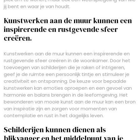
jij bent en waar je van houdt.
Kunstwerken aan de muur kunnen een
inspirerende en rustgevende sfeer
creëren.
Kunstwerken aan de muur kunnen een inspirerende en
rustgevende sfeer creëren in de woonkamer. Door het
toevoegen van schilderijen die je raken of intrigeren,
geef je de ruimte een persoonlijk tintje en stimuleer je
creativiteit en ontspanning. De keuze voor bepaalde
kunstwerken kan emoties oproepen en een gevoel van
harmonie en balans brengen in de leefomgeving. Het
bewonderen van mooie kunst aan de muur kan een bron
van inspiratie zijn en zorgen voor momenten van
contemplatie en rust in het dagelijks leven.
Schilderijen kunnen dienen als
blikvanger en het middelpunt van je