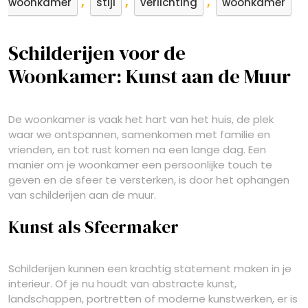
,
,
,
woonkamer
stijl
verlichting
woonkamer
Schilderijen voor de
Woonkamer: Kunst aan de Muur
De woonkamer is vaak het hart van het huis, de plek
waar we ontspannen, samenkomen met familie en
vrienden, en tot rust komen na een lange dag. Een
manier om je woonkamer een persoonlijke touch te
geven en de sfeer te versterken, is door het ophangen
van schilderijen aan de muur.
Kunst als Sfeermaker
Schilderijen kunnen een krachtig statement maken in je
interieur. Of je nu houdt van abstracte kunst,
landschappen, portretten of moderne kunstwerken, er is