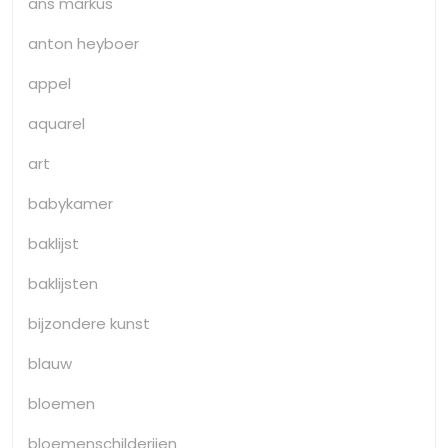
ans markus
anton heyboer
appel
aquarel
art
babykamer
baklijst
baklijsten
bijzondere kunst
blauw
bloemen
bloemenschilderijen