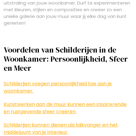
uitstraling van jouw woonkamer. Durf te experimenteren
met kleuren, stijlen en composities en creëer zo een
unieke galerie aan jouw muur waar jij elke dag van kunt
genieten!
Voordelen van Schilderijen in de
Woonkamer: Persoonlijkheid, Sfeer
en Meer
Schilderijen voegen persoonlijkheid toe aan je
woonkamer.
Kunstwerken aan de muur kunnen een inspirerende
en rustgevende sfeer creëren.
Schilderijen kunnen dienen als blikvanger en het
middelpunt van je interieur.