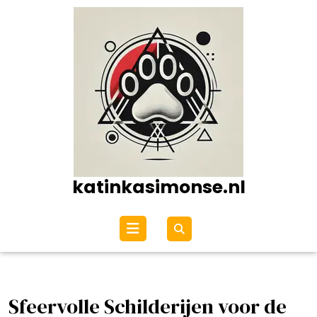
Ga
naar
de
inhoud
katinkasimonse.nl
Open
menu
Sfeervolle Schilderijen voor de