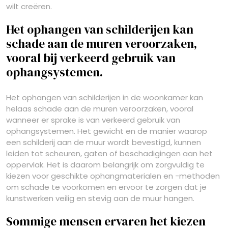
wilt creëren.
Het ophangen van schilderijen kan
schade aan de muren veroorzaken,
vooral bij verkeerd gebruik van
ophangsystemen.
Het ophangen van schilderijen in de woonkamer kan
helaas schade aan de muren veroorzaken, vooral
wanneer er sprake is van verkeerd gebruik van
ophangsystemen. Het gewicht en de manier waarop
een schilderij aan de muur wordt bevestigd, kunnen
leiden tot scheuren, gaten of beschadigingen aan het
oppervlak. Het is daarom belangrijk om zorgvuldig te
kiezen voor geschikte ophangmaterialen en -methoden
om schade te voorkomen en ervoor te zorgen dat je
kunstwerken veilig en stevig aan de muur hangen.
Sommige mensen ervaren het kiezen