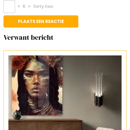
×
6
=
forty two
Verwant bericht