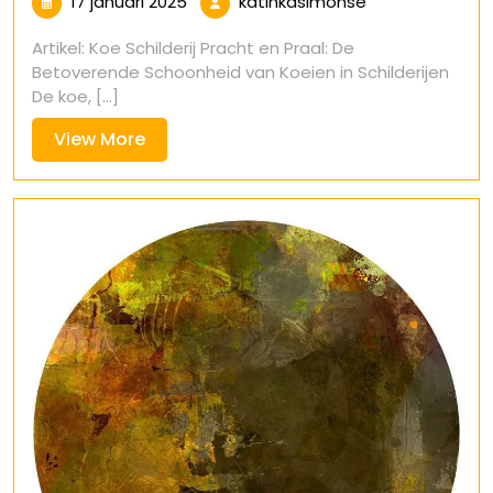
17
katinkasimonse
17 januari 2025
katinkasimonse
januari
Artikel: Koe Schilderij Pracht en Praal: De
2025
Betoverende Schoonheid van Koeien in Schilderijen
De koe, [...]
View
View More
More