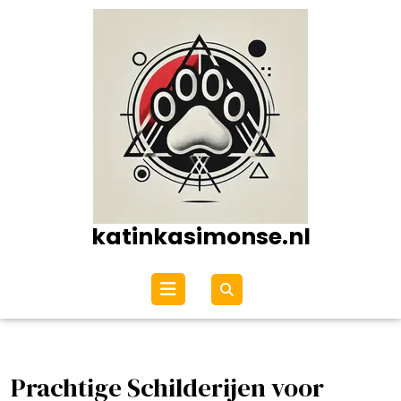
Ga
naar
de
inhoud
katinkasimonse.nl
Open
menu
Prachtige Schilderijen voor