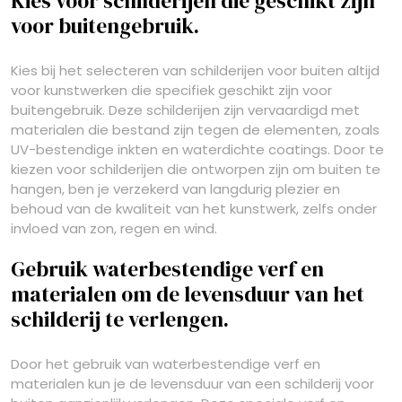
Kies voor schilderijen die geschikt zijn
voor buitengebruik.
Kies bij het selecteren van schilderijen voor buiten altijd
voor kunstwerken die specifiek geschikt zijn voor
buitengebruik. Deze schilderijen zijn vervaardigd met
materialen die bestand zijn tegen de elementen, zoals
UV-bestendige inkten en waterdichte coatings. Door te
kiezen voor schilderijen die ontworpen zijn om buiten te
hangen, ben je verzekerd van langdurig plezier en
behoud van de kwaliteit van het kunstwerk, zelfs onder
invloed van zon, regen en wind.
Gebruik waterbestendige verf en
materialen om de levensduur van het
schilderij te verlengen.
Door het gebruik van waterbestendige verf en
materialen kun je de levensduur van een schilderij voor