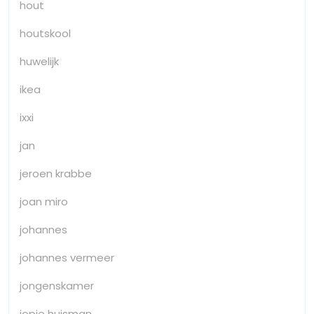
hout
houtskool
huwelijk
ikea
ixxi
jan
jeroen krabbe
joan miro
johannes
johannes vermeer
jongenskamer
jopie huisman