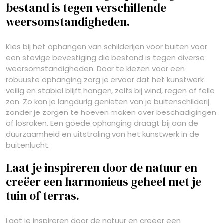
bestand is tegen verschillende
weersomstandigheden.
Kies bij het ophangen van schilderijen voor buiten voor
een stevige bevestiging die bestand is tegen diverse
weersomstandigheden. Door te kiezen voor een
robuuste ophanging zorg je ervoor dat het kunstwerk
veilig en stabiel blijft hangen, zelfs bij wind, regen of felle
zon. Zo kan je langdurig genieten van je buitenschilderij
zonder je zorgen te hoeven maken over beschadigingen
of losraken. Een goede ophanging draagt bij aan de
duurzaamheid en uitstraling van het kunstwerk in de
buitenlucht.
Laat je inspireren door de natuur en
creëer een harmonieus geheel met je
tuin of terras.
Laat je inspireren door de natuur en creëer een