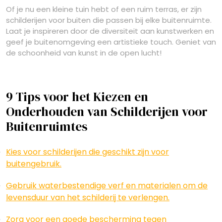
Of je nu een kleine tuin hebt of een ruim terras, er zijn
schilderijen voor buiten die passen bij elke buitenruimte.
Laat je inspireren door de diversiteit aan kunstwerken en
geef je buitenomgeving een artistieke touch. Geniet van
de schoonheid van kunst in de open lucht!
9 Tips voor het Kiezen en
Onderhouden van Schilderijen voor
Buitenruimtes
Kies voor schilderijen die geschikt zijn voor
buitengebruik.
Gebruik waterbestendige verf en materialen om de
levensduur van het schilderij te verlengen.
Zorg voor een goede bescherming tegen