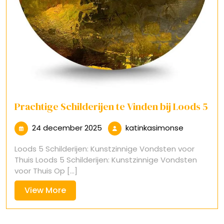
Prachtige Schilderijen te Vinden bij Loods 5
24
katinkasi
24 december 2025
katinkasimonse
december
Loods 5 Schilderijen: Kunstzinnige Vondsten voor
2025
Thuis Loods 5 Schilderijen: Kunstzinnige Vondsten
voor Thuis Op [...]
View
View More
More