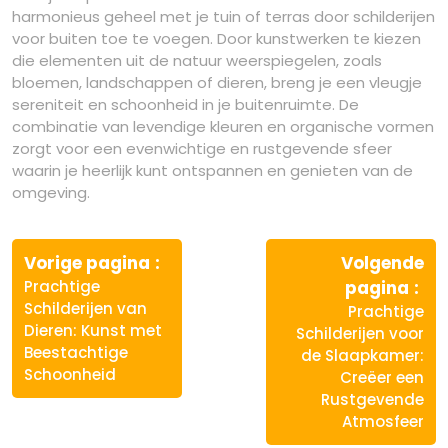
harmonieus geheel met je tuin of terras door schilderijen
voor buiten toe te voegen. Door kunstwerken te kiezen
die elementen uit de natuur weerspiegelen, zoals
bloemen, landschappen of dieren, breng je een vleugje
sereniteit en schoonheid in je buitenruimte. De
combinatie van levendige kleuren en organische vormen
zorgt voor een evenwichtige en rustgevende sfeer
waarin je heerlijk kunt ontspannen en genieten van de
omgeving.
Berichtnavigatie
Vorige
Vorige pagina
Volgende
bericht:
Vo
Prachtige
pagina
ber
Schilderijen van
Prachtige
Dieren: Kunst met
Schilderijen voor
Beestachtige
de Slaapkamer:
Schoonheid
Creëer een
Rustgevende
Atmosfeer