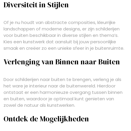
Diversiteit in Stijlen
Of je nu houdt van abstracte composities, kleurrijke
landschappen of moderne designs, er zijn schilderijen
voor buiten beschikbaar in diverse stijlen en thema’s.
Kies een kunstwerk dat aansluit bij jouw persoonlijke
smaak en creëer zo een unieke sfeer in je buitenruimte.
Verlenging van Binnen naar Buiten
Door schilderijen naar buiten te brengen, verleng je als
het ware je interieur naar de buitenwereld. Hierdoor
ontstaat er een harmonieuze overgang tussen binnen
en buiten, waardoor je optimaal kunt genieten van
zowel de natuur als kunstwerken.
Ontdek de Mogelijkheden