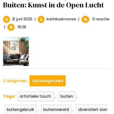
Buiten: Kunst in de Open Lucht
21
Prachtige
21 juni 2025
|
katinkasimonse
|
0 reactie
juni
Schilderijen
|
16:26
2025
voor
Buiten:
Kunst
in
de
Open
Lucht
Categories :
Uncategorized
Tags:
,
,
artistieke touch
buiten
,
,
buitengebruik
buitenwereld
diversiteit aan