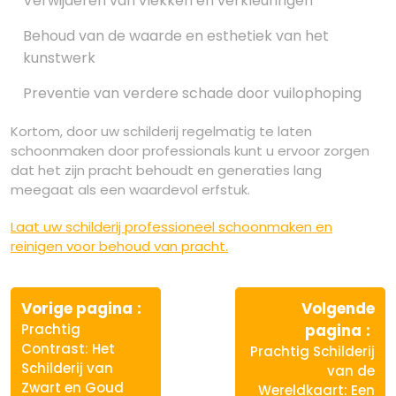
Verwijderen van vlekken en verkleuringen
Behoud van de waarde en esthetiek van het
kunstwerk
Preventie van verdere schade door vuilophoping
Kortom, door uw schilderij regelmatig te laten
schoonmaken door professionals kunt u ervoor zorgen
dat het zijn pracht behoudt en generaties lang
meegaat als een waardevol erfstuk.
Laat uw schilderij professioneel schoonmaken en
reinigen voor behoud van pracht.
Berichtnavigatie
Vorige
Vorige pagina
Volgende
bericht:
Vo
Prachtig
pagina
ber
Contrast: Het
Prachtig Schilderij
Schilderij van
van de
Zwart en Goud
Wereldkaart: Een