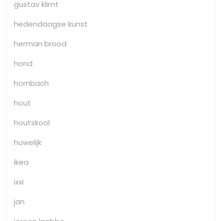
gustav klimt
hedendaagse kunst
herman brood
hond
hornbach
hout
houtskool
huwelijk
ikea
ixxi
jan