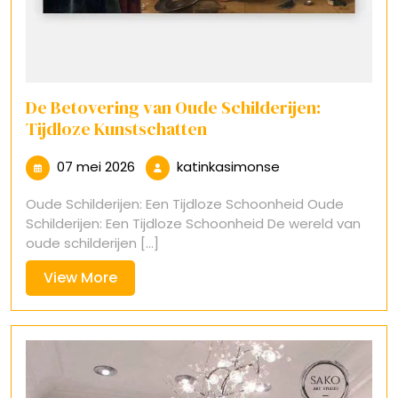
De Betovering van Oude Schilderijen:
Tijdloze Kunstschatten
07
katinkasimonse
07 mei 2026
katinkasimonse
mei
Oude Schilderijen: Een Tijdloze Schoonheid Oude
2026
Schilderijen: Een Tijdloze Schoonheid De wereld van
oude schilderijen [...]
View
View More
More