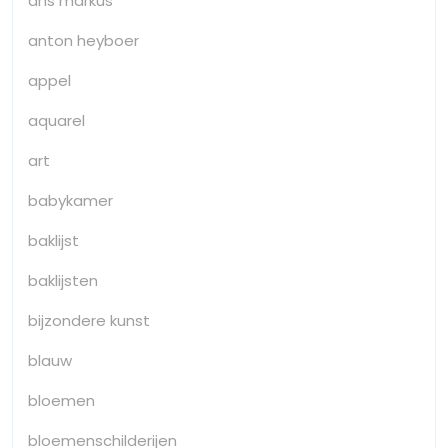
ans markus
anton heyboer
appel
aquarel
art
babykamer
baklijst
baklijsten
bijzondere kunst
blauw
bloemen
bloemenschilderijen