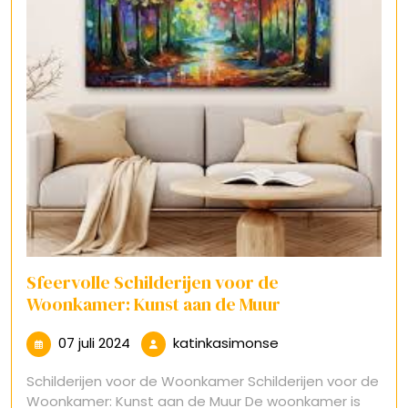
Sfeervolle Schilderijen voor de
Woonkamer: Kunst aan de Muur
07
katinkasimonse
07 juli 2024
katinkasimonse
juli
Schilderijen voor de Woonkamer Schilderijen voor de
2024
Woonkamer: Kunst aan de Muur De woonkamer is