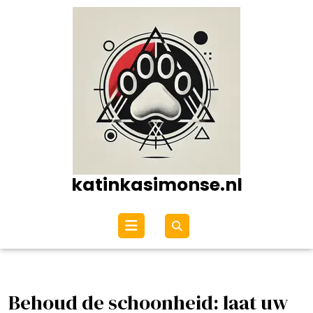
Ga
naar
de
inhoud
katinkasimonse.nl
Open
menu
Behoud de schoonheid: laat uw