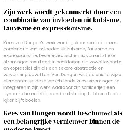
Zijn werk wordt gekenmerkt door een
combinatie van invloeden uit kubisme,
fauvisme en expressionisme.
Kees van Dongen’s werk wordt gekenmerkt door een
combinatie van invloeden uit kubisme, fauvisme en
expressionisme. Deze eclectische mix van artistieke
stromingen resulteert in schilderijen die zowel levendig
en expressief zijn als een zekere abstractie en
vervorming bevatten. Van Dongen wist op unieke wijze
elementen uit deze verschillende kunststromingen te
integreren in zijn werk, waardoor zijn schilderijen een
dynamische en intrigerende uitstraling hebben die de
kijker blijft boeien.
Kees van Dongen wordt beschouwd als
een belangrijke vernieuwer binnen de
moderne kunst.