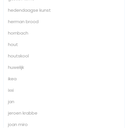
hedendaagse kunst
herman brood
hornbach
hout
houtskool
huwelijk
ikea
ixxi
jan
jeroen krabbe
joan miro