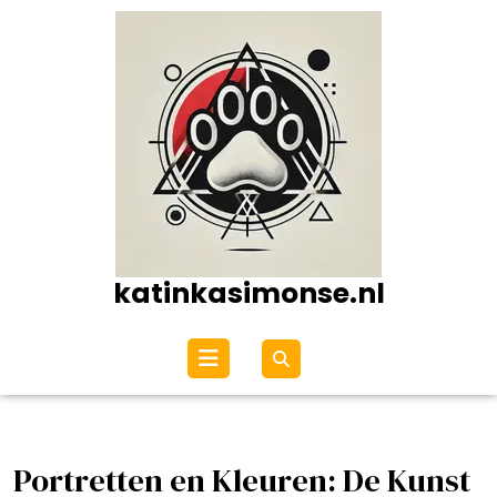
Ga
naar
de
inhoud
katinkasimonse.nl
Open
menu
Portretten en Kleuren: De Kunst