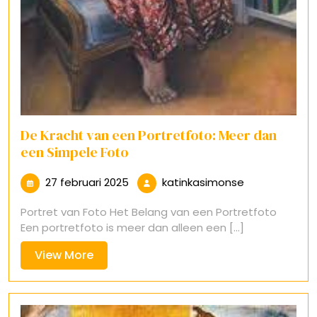
De Kracht van een Portretfoto: Meer dan
een Simpele Foto
27
katinkasimon
27 februari 2025
katinkasimonse
februari
Portret van Foto Het Belang van een Portretfoto
2025
Een portretfoto is meer dan alleen een [...]
View
View More
More