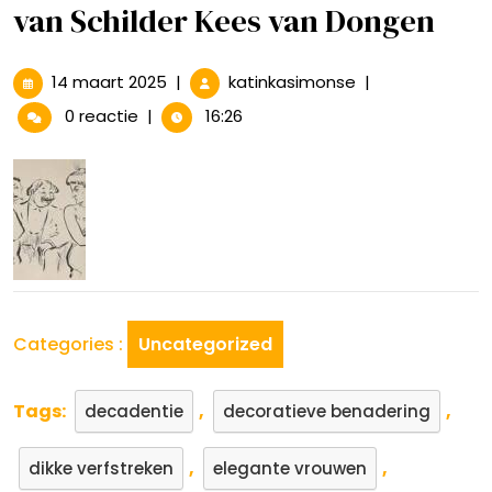
van Schilder Kees van Dongen
14
Portretten
14 maart 2025
|
katinkasimonse
|
maart
en
0 reactie
|
16:26
2025
Kleuren:
De
Kunst
van
Schilder
Kees
van
Dongen
Categories :
Uncategorized
Tags:
,
,
decadentie
decoratieve benadering
,
,
dikke verfstreken
elegante vrouwen