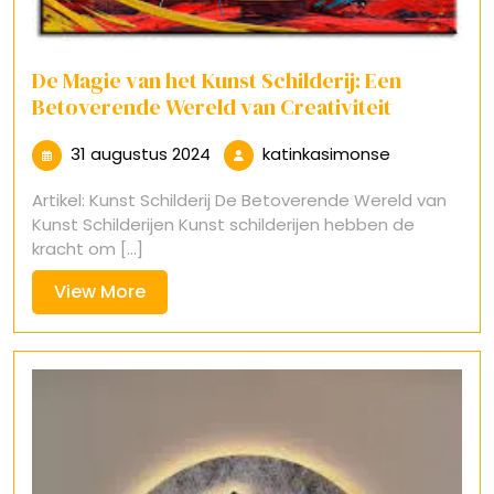
De Magie van het Kunst Schilderij: Een
Betoverende Wereld van Creativiteit
31
katinkasimo
31 augustus 2024
katinkasimonse
augustus
Artikel: Kunst Schilderij De Betoverende Wereld van
2024
Kunst Schilderijen Kunst schilderijen hebben de
kracht om [...]
View
View More
More