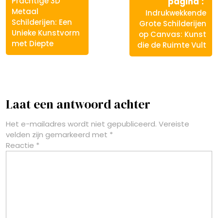
Vo
Prachtige 3D
pagina
ber
Metaal
Indrukwekkende
Schilderijen: Een
Grote Schilderijen
Unieke Kunstvorm
op Canvas: Kunst
met Diepte
die de Ruimte Vult
Laat een antwoord achter
Het e-mailadres wordt niet gepubliceerd.
Vereiste
velden zijn gemarkeerd met
*
Reactie
*