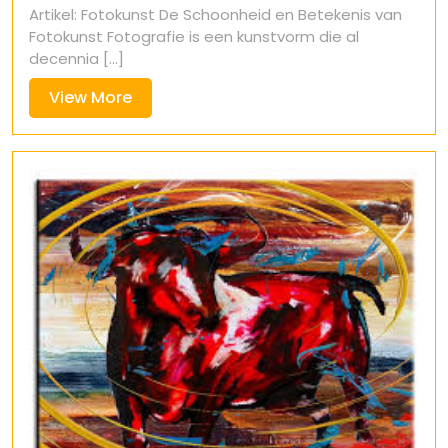
Artikel: Fotokunst De Schoonheid en Betekenis van
2024
Fotokunst Fotografie is een kunstvorm die al
decennia [...]
View
View More
More