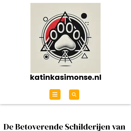
Ga
naar
de
inhoud
katinkasimonse.nl
Open
menu
De Betoverende Schilderijen van