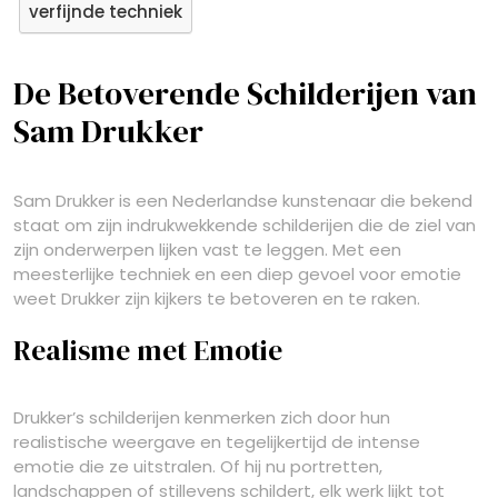
verfijnde techniek
De Betoverende Schilderijen van
Sam Drukker
Sam Drukker is een Nederlandse kunstenaar die bekend
staat om zijn indrukwekkende schilderijen die de ziel van
zijn onderwerpen lijken vast te leggen. Met een
meesterlijke techniek en een diep gevoel voor emotie
weet Drukker zijn kijkers te betoveren en te raken.
Realisme met Emotie
Drukker’s schilderijen kenmerken zich door hun
realistische weergave en tegelijkertijd de intense
emotie die ze uitstralen. Of hij nu portretten,
landschappen of stillevens schildert, elk werk lijkt tot