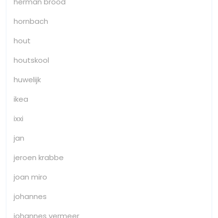
herman brood
hornbach
hout
houtskool
huwelijk
ikea
ixxi
jan
jeroen krabbe
joan miro
johannes
johannes vermeer