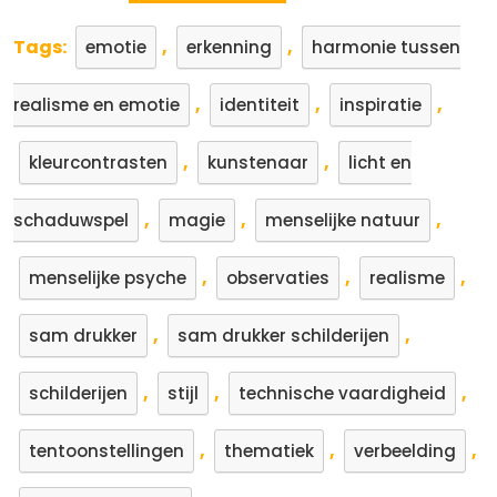
Tags:
,
,
emotie
erkenning
harmonie tussen
,
,
,
realisme en emotie
identiteit
inspiratie
,
,
kleurcontrasten
kunstenaar
licht en
,
,
,
schaduwspel
magie
menselijke natuur
,
,
,
menselijke psyche
observaties
realisme
,
,
sam drukker
sam drukker schilderijen
,
,
,
schilderijen
stijl
technische vaardigheid
,
,
,
tentoonstellingen
thematiek
verbeelding