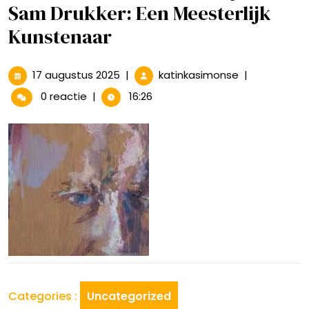
Sam Drukker: Een Meesterlijk
Kunstenaar
17
De
17 augustus 2025
|
katinkasimonse
|
augustus
Betoverende
0 reactie
|
16:26
2025
Schilderijen
van
Sam
Drukker:
Een
Meesterlijk
Kunstenaar
Categories :
Uncategorized