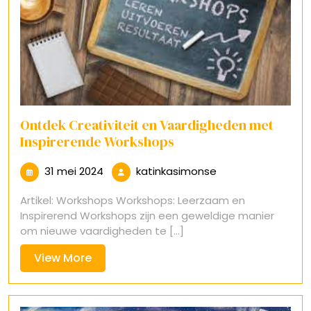
Ontdek Creativiteit en Vaardigheden met
Inspirerende Workshops
31
katinkasimonse
31 mei 2024
katinkasimonse
mei
Artikel: Workshops Workshops: Leerzaam en
2024
Inspirerend Workshops zijn een geweldige manier
om nieuwe vaardigheden te [...]
View
View More
More