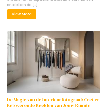
ontdekken de [...]
View
View More
More
De Magie van de Interieurfotograaf: Creëer
Betoverende Beelden van Jouw Ruimte