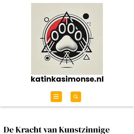
Ga
naar
de
inhoud
katinkasimonse.nl
Open
menu
De Kracht van Kunstzinnige