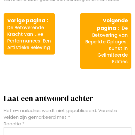
Berichtnavigatie
Vorige
Vorige pagina
Volgende
bericht:
Volg
De Betoverende
pagina
De
berich
Kracht van Live
Betovering van
Performances: Een
Beperkte Oplages:
Artistieke Beleving
Kunst in
Gelimiteerde
Edities
Laat een antwoord achter
Het e-mailadres wordt niet gepubliceerd.
Vereiste
velden zijn gemarkeerd met
*
Reactie
*