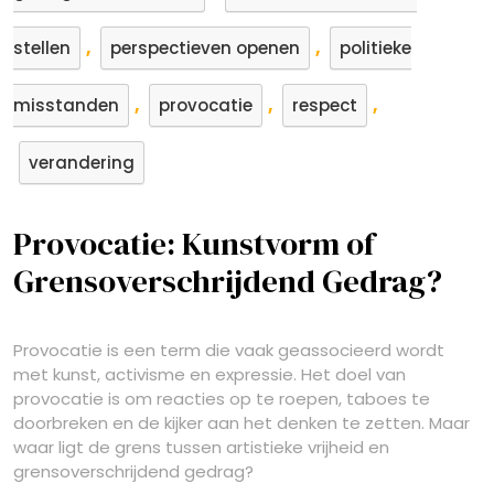
,
,
stellen
perspectieven openen
politieke
,
,
,
misstanden
provocatie
respect
verandering
Provocatie: Kunstvorm of
Grensoverschrijdend Gedrag?
Provocatie is een term die vaak geassocieerd wordt
met kunst, activisme en expressie. Het doel van
provocatie is om reacties op te roepen, taboes te
doorbreken en de kijker aan het denken te zetten. Maar
waar ligt de grens tussen artistieke vrijheid en
grensoverschrijdend gedrag?