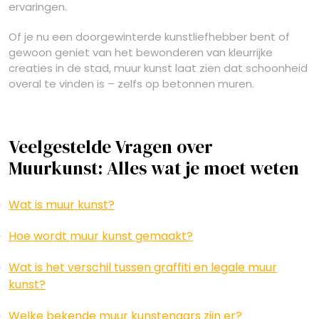
ervaringen.
Of je nu een doorgewinterde kunstliefhebber bent of
gewoon geniet van het bewonderen van kleurrijke
creaties in de stad, muur kunst laat zien dat schoonheid
overal te vinden is – zelfs op betonnen muren.
Veelgestelde Vragen over
Muurkunst: Alles wat je moet weten
Wat is muur kunst?
Hoe wordt muur kunst gemaakt?
Wat is het verschil tussen graffiti en legale muur
kunst?
Welke bekende muur kunstenaars zijn er?