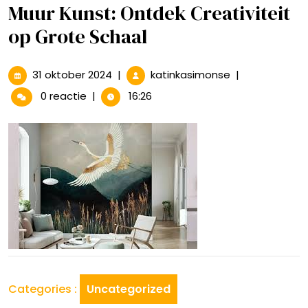
Muur Kunst: Ontdek Creativiteit
op Grote Schaal
31
De
31 oktober 2024
|
katinkasimonse
|
oktober
Betoverende
0 reactie
|
16:26
2024
Wereld
van
Muur
Kunst:
Ontdek
Creativiteit
op
Grote
Schaal
Categories :
Uncategorized