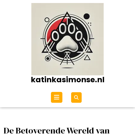
Ga
naar
de
inhoud
katinkasimonse.nl
Open
menu
De Betoverende Wereld van