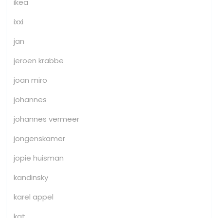
ikea
ixxi
jan
jeroen krabbe
joan miro
johannes
johannes vermeer
jongenskamer
jopie huisman
kandinsky
karel appel
kat