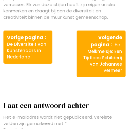
verrassen. Elk van deze stijlen heeft zijn eigen unieke
kenmerken en draagt bij aan de diversiteit en
creativiteit binnen de muur kunst gemeenschap.
Berichtnavigatie
Vorige
Vorige pagina
Volgende
bericht:
Volge
De Diversiteit van
pagina
Het
berich
Kunstenaars in
Melkmeisje: Een
Nederland
Tijdloos Schilderij
van Johannes
Vermeer
Laat een antwoord achter
Het e-mailadres wordt niet gepubliceerd.
Vereiste
velden zijn gemarkeerd met
*