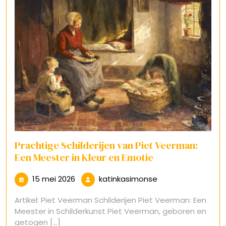
Prachtige Schilderijen van Piet Veerman:
Een Meester in Kleur en Emotie
15
katinkasimonse
15 mei 2026
katinkasimonse
mei
Artikel: Piet Veerman Schilderijen Piet Veerman: Een
2026
Meester in Schilderkunst Piet Veerman, geboren en
getogen [...]