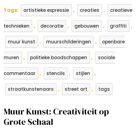
Tags:
,
,
artistieke expressie
creaties
creatieve
,
,
,
,
technieken
decoratie
gebouwen
graffiti
,
,
muur kunst
muurschilderingen
openbare
,
,
muren
politieke boodschappen
sociale
,
,
,
commentaar
stencils
stijlen
,
,
straatkunstenaars
street art
tags
Muur Kunst: Creativiteit op
Grote Schaal