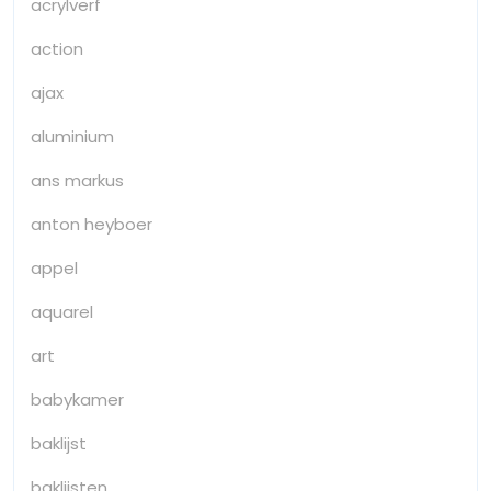
acrylverf
action
ajax
aluminium
ans markus
anton heyboer
appel
aquarel
art
babykamer
baklijst
baklijsten