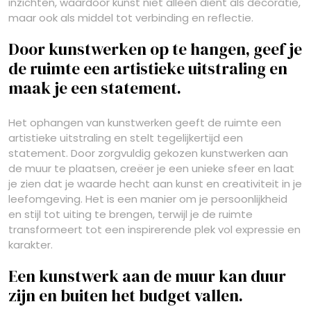
inzichten, waardoor kunst niet alleen dient als decoratie,
maar ook als middel tot verbinding en reflectie.
Door kunstwerken op te hangen, geef je
de ruimte een artistieke uitstraling en
maak je een statement.
Het ophangen van kunstwerken geeft de ruimte een
artistieke uitstraling en stelt tegelijkertijd een
statement. Door zorgvuldig gekozen kunstwerken aan
de muur te plaatsen, creëer je een unieke sfeer en laat
je zien dat je waarde hecht aan kunst en creativiteit in je
leefomgeving. Het is een manier om je persoonlijkheid
en stijl tot uiting te brengen, terwijl je de ruimte
transformeert tot een inspirerende plek vol expressie en
karakter.
Een kunstwerk aan de muur kan duur
zijn en buiten het budget vallen.