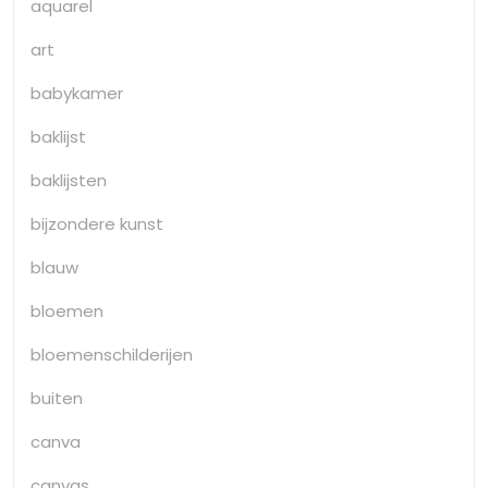
aquarel
art
babykamer
baklijst
baklijsten
bijzondere kunst
blauw
bloemen
bloemenschilderijen
buiten
canva
canvas