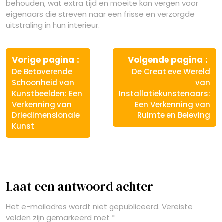
behouden, wat extra tijd en moeite kan vergen voor
eigenaars die streven naar een frisse en verzorgde
uitstraling in hun interieur.
Berichtnavigatie
Vorige
Vo
Vorige pagina
Volgende pagina
bericht:
ber
De Betoverende
De Creatieve Wereld
Schoonheid van
van
Kunstbeelden: Een
Installatiekunstenaars:
Verkenning van
Een Verkenning van
Driedimensionale
Ruimte en Beleving
Kunst
Laat een antwoord achter
Het e-mailadres wordt niet gepubliceerd.
Vereiste
velden zijn gemarkeerd met
*