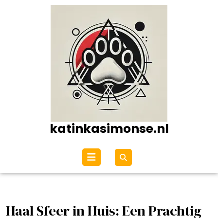
Ga
naar
de
inhoud
katinkasimonse.nl
Open
menu
Haal Sfeer in Huis: Een Prachtig