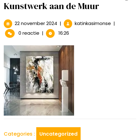
Kunstwerk aan de Muur
22
Haal
22 november 2024
|
katinkasimonse
|
november
Sfeer
0 reactie
|
16:26
2024
in
Huis:
Een
Prachtig
Kunstwerk
aan
de
Muur
Categories :
Uncategorized