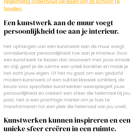
regelmatig onderhoud vereisen om ze schoon te
houden.
Een kunstwerk aan de muur voegt
persoonlijkheid toe aan je interieur.
Het ophangen van een kunstwerk aan de muur voegt
onmiskenbaar persoonlijkheid toe aan je interieur. Door
een kunstwerk te kiezen dat resoneert met jouw smaak
en stijl, geef je de ruimte een uniek karakter en maak je
het echt jouw eigen. Of het nu gaat om een gedurfd
modern kunstwerk of een subtiel klassiek schilderij, de
keuze voor specifieke kunstwerken weerspiegelt jouw
persoonlijkheid en creëert een sfeer die helemaal bij jou
past. Het is een prachtige manier om je huis te
transformeren tot een plek die helemaal van jou voelt.
Kunstwerken kunnen inspireren en een
unieke sfeer creëren in een ruimte.