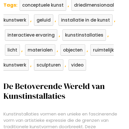
Tags:
,
conceptuele kunst
driedimensionaal
,
,
,
kunstwerk
geluid
installatie in de kunst
,
,
interactieve ervaring
kunstinstallaties
,
,
,
licht
materialen
objecten
ruimtelijk
,
,
kunstwerk
sculpturen
video
De Betoverende Wereld van
Kunstinstallaties
Kunstinstallaties vormen een unieke en fascinerende
vorm van artistieke expressie die de grenzen van
traditionele kunstvormen doorbreekt. Deze