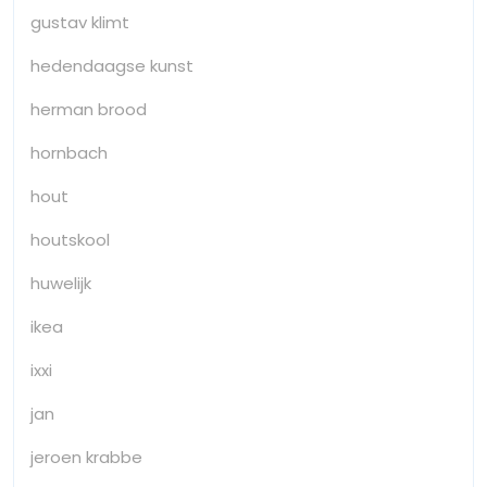
gustav klimt
hedendaagse kunst
herman brood
hornbach
hout
houtskool
huwelijk
ikea
ixxi
jan
jeroen krabbe