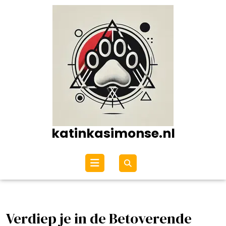
Ga
naar
de
inhoud
katinkasimonse.nl
Open
menu
Verdiep je in de Betoverende