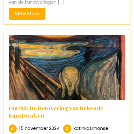
van de kunstveilingen [...]
View
View More
More
Ontdek De Betovering van Bekende
Kunstwerken
15
katinkasim
15 november 2024
katinkasimonse