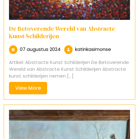
De Betoverende Wereld van Abstracte
Kunst Schilderijen
07
katinkasim
07 augustus 2024
katinkasimonse
augustus
Artikel: Abstracte Kunst Schilderijen De Betoverende
2024
Wereld van Abstracte Kunst Schilderijen Abstracte
kunst schilderijen nemen [...]
View
View More
More