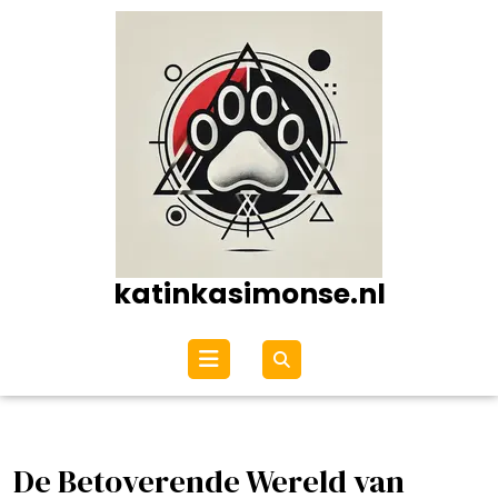
Ga
naar
de
inhoud
katinkasimonse.nl
Open
menu
De Betoverende Wereld van