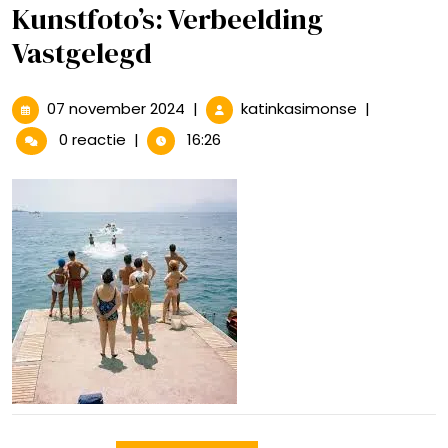
Kunstfoto’s: Verbeelding
Vastgelegd
07
De
07 november 2024
|
katinkasimonse
|
november
Betoverend
0 reactie
|
16:26
2024
Wereld
van
Kunstfoto’s:
Verbeelding
Vastgelegd