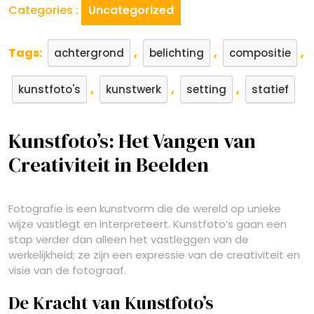
Categories :
Uncategorized
Tags:
,
,
,
achtergrond
belichting
compositie
,
,
,
kunstfoto's
kunstwerk
setting
statief
Kunstfoto’s: Het Vangen van
Creativiteit in Beelden
Fotografie is een kunstvorm die de wereld op unieke
wijze vastlegt en interpreteert. Kunstfoto’s gaan een
stap verder dan alleen het vastleggen van de
werkelijkheid; ze zijn een expressie van de creativiteit en
visie van de fotograaf.
De Kracht van Kunstfoto’s