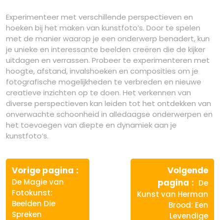
Experimenteer met verschillende perspectieven en
hoeken bij het maken van kunstfoto’s. Door te spelen
met de manier waarop je een onderwerp benadert, kun
je unieke en interessante beelden creëren die de kijker
uitdagen en verrassen. Probeer te experimenteren met
hoogte, afstand, invalshoeken en composities om je
fotografische mogelijkheden te verbreden en nieuwe
creatieve inzichten op te doen. Het verkennen van
diverse perspectieven kan leiden tot het ontdekken van
onverwachte schoonheid in alledaagse onderwerpen en
het toevoegen van diepte en dynamiek aan je
kunstfoto’s.
Berichtnavigatie
Vorige
Vorige pagina
Volgende
bericht:
Volg
De Magie van
pagina
De
berich
Fotokunst:
Kunst van Herman
Beelden Die
Brood: Een
Spreken
Levendige