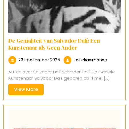
De Genialiteit van Salvador Dalí: Een
Kunstenaar als Geen Ander
23
katinkasi
23 september 2025
katinkasimonse
september
Artikel over Salvador Dalí Salvador Dalí: De Geniale
2025
Kunstenaar Salvador Dalí, geboren op 11 mei [...]
View
View More
More