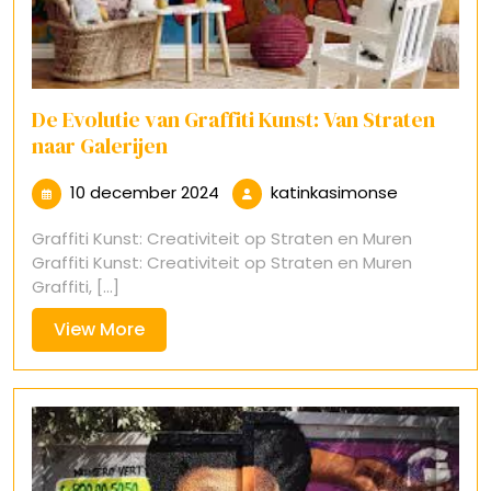
De Evolutie van Graffiti Kunst: Van Straten
naar Galerijen
10
katinkasim
10 december 2024
katinkasimonse
december
Graffiti Kunst: Creativiteit op Straten en Muren
2024
Graffiti Kunst: Creativiteit op Straten en Muren
Graffiti, [...]
View
View More
More