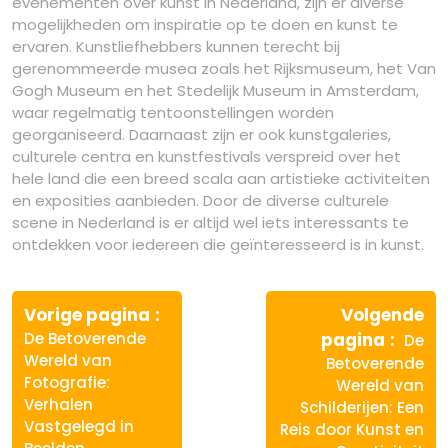
evenementen over kunst in Nederland, zijn er diverse
mogelijkheden om inspiratie op te doen en kunst te
ervaren. Kunstliefhebbers kunnen terecht bij
gerenommeerde musea zoals het Rijksmuseum, het Van
Gogh Museum en het Stedelijk Museum in Amsterdam,
waar regelmatig tentoonstellingen worden
georganiseerd. Daarnaast zijn er ook kunstgaleries,
culturele centra en kunstfestivals verspreid over het
hele land die een breed scala aan artistieke activiteiten
en exposities aanbieden. Door de diverse culturele
scene in Nederland is er altijd wel iets interessants te
ontdekken voor iedereen die geïnteresseerd is in kunst.
Berichtnavigatie
Vorige
Vorige pagina
Volgende
bericht:
Volg
De Betoverende
pagina
De
berich
Wereld van
Betoverende
Fotografie:
Wereld van
Verhalen
Schilderijen: Een
Vastgelegd in
Reis door Kunst en