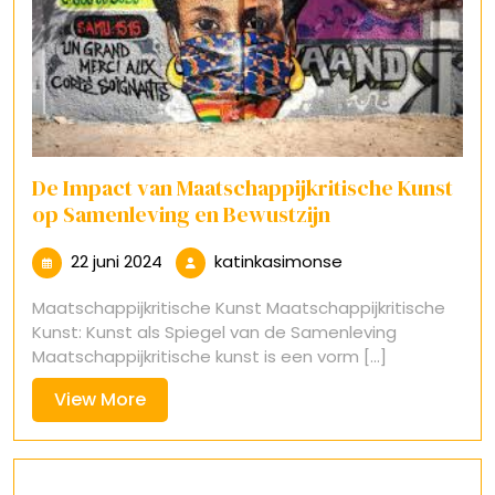
De Impact van Maatschappijkritische Kunst
op Samenleving en Bewustzijn
22
katinkasimonse
22 juni 2024
katinkasimonse
juni
Maatschappijkritische Kunst Maatschappijkritische
2024
Kunst: Kunst als Spiegel van de Samenleving
Maatschappijkritische kunst is een vorm [...]
View
View More
More