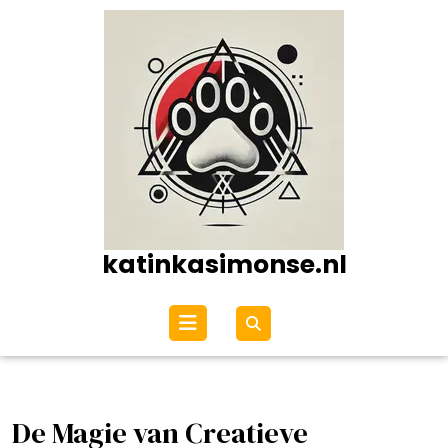
Ga
naar
de
inhoud
katinkasimonse.nl
Open
menu
De Magie van Creatieve