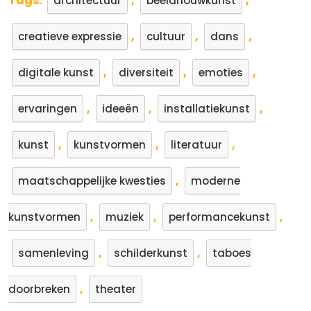
Tags:
,
,
architectuur
beeldhouwkunst
,
,
,
creatieve expressie
cultuur
dans
,
,
,
digitale kunst
diversiteit
emoties
,
,
,
ervaringen
ideeën
installatiekunst
,
,
,
kunst
kunstvormen
literatuur
,
maatschappelijke kwesties
moderne
,
,
,
kunstvormen
muziek
performancekunst
,
,
samenleving
schilderkunst
taboes
,
doorbreken
theater