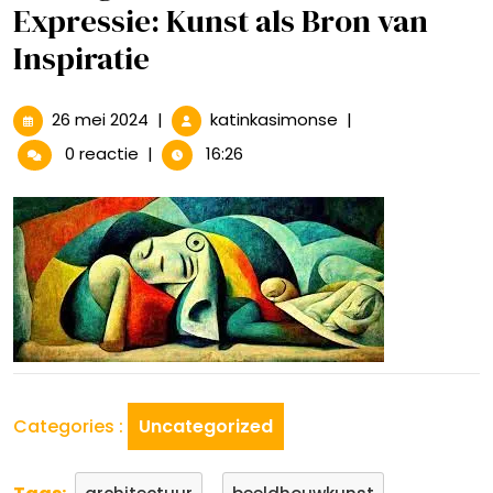
Expressie: Kunst als Bron van
Inspiratie
26
De
26 mei 2024
|
katinkasimonse
|
mei
Magie
0 reactie
|
16:26
2024
van
Creatieve
Expressie:
Kunst
als
Bron
van
Inspiratie
Categories :
Uncategorized