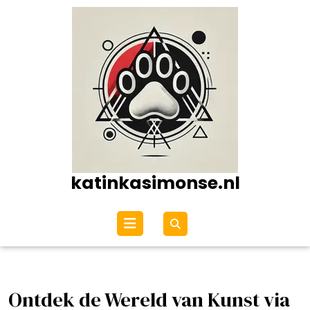
Ga
naar
de
inhoud
katinkasimonse.nl
Open
menu
Ontdek de Wereld van Kunst via