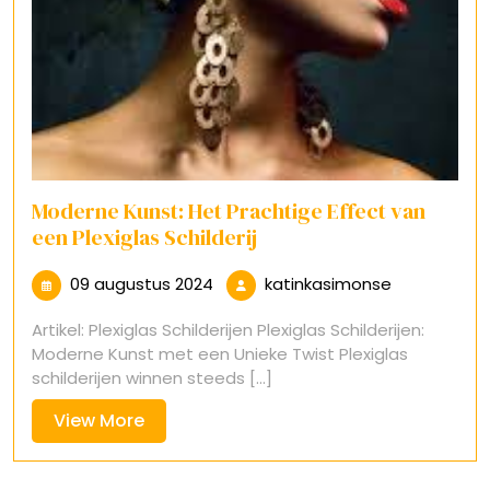
Moderne Kunst: Het Prachtige Effect van
een Plexiglas Schilderij
09
katinkasim
09 augustus 2024
katinkasimonse
augustus
Artikel: Plexiglas Schilderijen Plexiglas Schilderijen:
2024
Moderne Kunst met een Unieke Twist Plexiglas
schilderijen winnen steeds [...]
View
View More
More