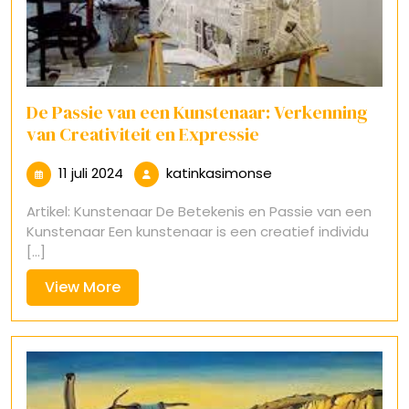
De Passie van een Kunstenaar: Verkenning
van Creativiteit en Expressie
11
katinkasimonse
11 juli 2024
katinkasimonse
juli
Artikel: Kunstenaar De Betekenis en Passie van een
2024
Kunstenaar Een kunstenaar is een creatief individu
[...]
View
View More
More