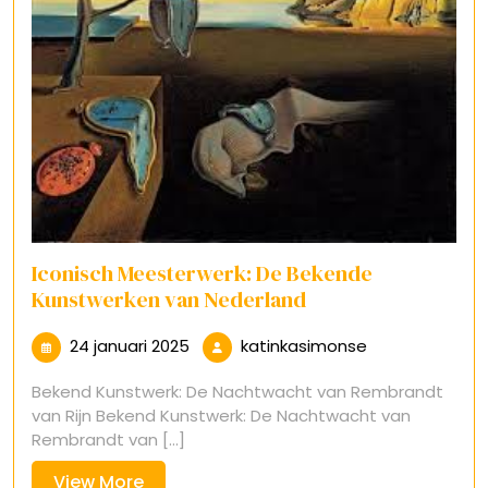
Iconisch Meesterwerk: De Bekende
Kunstwerken van Nederland
24
katinkasimons
24 januari 2025
katinkasimonse
januari
Bekend Kunstwerk: De Nachtwacht van Rembrandt
2025
van Rijn Bekend Kunstwerk: De Nachtwacht van
Rembrandt van [...]
View
View More