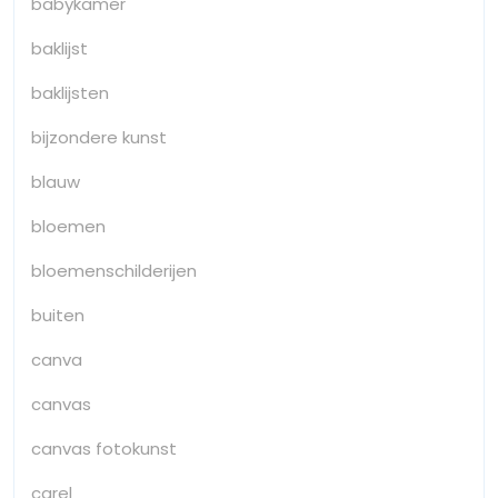
babykamer
baklijst
baklijsten
bijzondere kunst
blauw
bloemen
bloemenschilderijen
buiten
canva
canvas
canvas fotokunst
carel