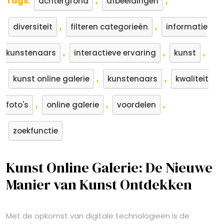
Tags:
,
,
achtergrond
afbeeldingen
,
,
diversiteit
filteren categorieën
informatie
,
,
,
kunstenaars
interactieve ervaring
kunst
,
,
kunst online galerie
kunstenaars
kwaliteit
,
,
,
foto's
online galerie
voordelen
zoekfunctie
Kunst Online Galerie: De Nieuwe
Manier van Kunst Ontdekken
Met de opkomst van digitale technologieën is de