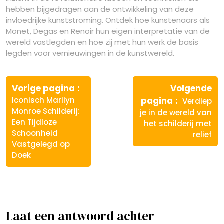
hebben bijgedragen aan de ontwikkeling van deze
invloedrijke kunststroming. Ontdek hoe kunstenaars als
Monet, Degas en Renoir hun eigen interpretatie van de
wereld vastlegden en hoe zij met hun werk de basis
legden voor vernieuwingen in de kunstwereld.
Berichtnavigatie
Vorige
Vorige pagina
Volgende
bericht:
Volgende
Iconisch Marilyn
pagina
Verdiep
bericht:
Monroe Schilderij:
je in de wereld van
Een Tijdloze
het schilderij met
Schoonheid
relief
Vastgelegd op
Doek
Laat een antwoord achter