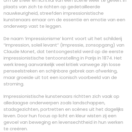
om de sfeer en lichtval van een scène weer te geven. In
plaats van zich te richten op gedetailleerde
nauwkeurigheid, streefden impressionistische
kunstenaars ernaar om de essentie en emotie van een
onderwerp vast te leggen.
De naam ‘impressionisme’ komt voort uit het schilderij
“Impression, soleil levant” (Impressie, zonsopgang) van
Claude Monet, dat tentoongesteld werd op de eerste
impressionistische tentoonstelling in Parijs in 1874. Het
werk kreeg aanvankelijk veel kritiek vanwege zijn losse
penseelstreken en schijnbare gebrek aan afwerking,
maar groeide uit tot een iconisch voorbeeld van de
stroming.
Impressionistische kunstenaars richtten zich vaak op
alledaagse onderwerpen zoals landschappen,
stadsgezichten, portretten en scènes uit het dagelijks
leven. Door hun focus op licht en kleur wisten zij een
gevoel van beweging en levensechtheid in hun werken
te creëren.