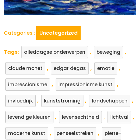
Categories :
Uncategorized
Tags:
,
,
alledaagse onderwerpen
beweging
,
,
,
claude monet
edgar degas
emotie
,
,
impressionisme
impressionisme kunst
,
,
,
invloedrijk
kunststroming
landschappen
,
,
,
levendige kleuren
levensechtheid
lichtval
,
,
moderne kunst
penseelstreken
pierre-