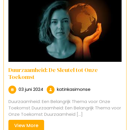
Duurzaamheid: De Sleutel tot Onze
Toekomst
03
katinkasimonse
03 juni 2024
katinkasimonse
juni
Duurzaamheid: Een Belangrijk Thema voor Onze
2024
Toekomst Duurzaamheid: Een Belangrijk Thema voor
Onze Toekomst Duurzaamheid [...]
View
View More