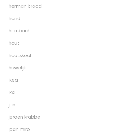
herman brood
hond
hornbach
hout
houtskool
huwelijk
ikea
ixxi
jan
jeroen krabbe
joan miro