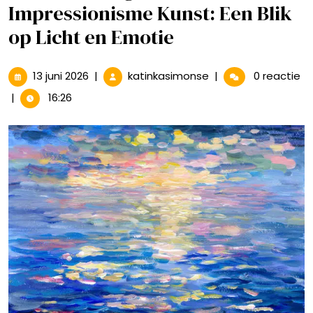
Impressionisme Kunst: Een Blik
op Licht en Emotie
13
De
13 juni 2026
|
katinkasimonse
|
0 reactie
juni
Betovering
|
16:26
2026
van
Impressionisme
Kunst:
Een
Blik
op
Licht
en
Emotie