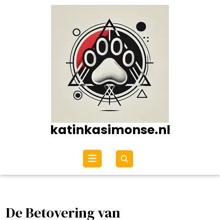
Ga
naar
de
inhoud
katinkasimonse.nl
Open
menu
De Betovering van