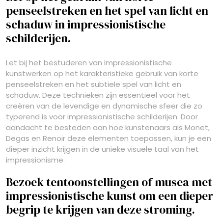
penseelstreken en het spel van licht en
schaduw in impressionistische
schilderijen.
Let bij het bestuderen van impressionistische
kunstwerken op het karakteristieke gebruik van korte
penseelstreken en het subtiele spel van licht en
schaduw. Deze technieken zijn essentieel voor het
creëren van de levendige en dynamische sfeer die zo
typerend is voor impressionistische schilderijen. Door
aandacht te besteden aan hoe kunstenaars als Monet,
Degas en Renoir deze elementen toepassen, kun je een
dieper inzicht krijgen in de unieke visuele taal van het
impressionisme.
Bezoek tentoonstellingen of musea met
impressionistische kunst om een dieper
begrip te krijgen van deze stroming.