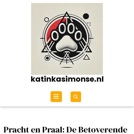
Ga
naar
de
inhoud
katinkasimonse.nl
Open
menu
Pracht en Praal: De Betoverende