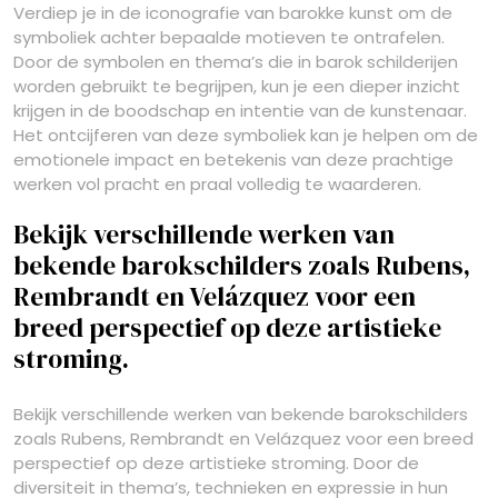
Verdiep je in de iconografie van barokke kunst om de
symboliek achter bepaalde motieven te ontrafelen.
Door de symbolen en thema’s die in barok schilderijen
worden gebruikt te begrijpen, kun je een dieper inzicht
krijgen in de boodschap en intentie van de kunstenaar.
Het ontcijferen van deze symboliek kan je helpen om de
emotionele impact en betekenis van deze prachtige
werken vol pracht en praal volledig te waarderen.
Bekijk verschillende werken van
bekende barokschilders zoals Rubens,
Rembrandt en Velázquez voor een
breed perspectief op deze artistieke
stroming.
Bekijk verschillende werken van bekende barokschilders
zoals Rubens, Rembrandt en Velázquez voor een breed
perspectief op deze artistieke stroming. Door de
diversiteit in thema’s, technieken en expressie in hun