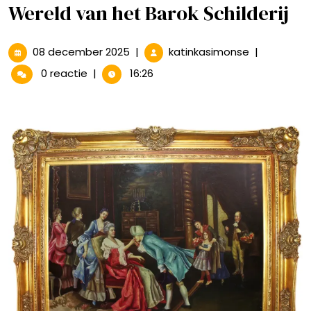
Wereld van het Barok Schilderij
08
Pracht
08 december 2025
|
katinkasimonse
|
december
en
0 reactie
|
16:26
2025
Praal:
De
Betoverend
Wereld
van
het
Barok
Schilderij