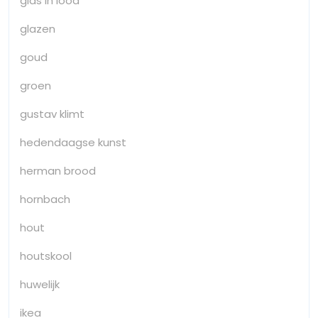
glas in lood
glazen
goud
groen
gustav klimt
hedendaagse kunst
herman brood
hornbach
hout
houtskool
huwelijk
ikea