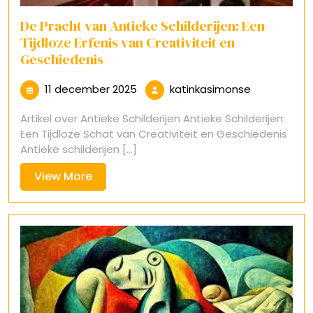
De Pracht van Antieke Schilderijen: Een
Tijdloze Erfenis van Creativiteit en
Geschiedenis
11
katinkasim
11 december 2025
katinkasimonse
december
Artikel over Antieke Schilderijen Antieke Schilderijen:
2025
Een Tijdloze Schat van Creativiteit en Geschiedenis
Antieke schilderijen [...]
View
View More
More