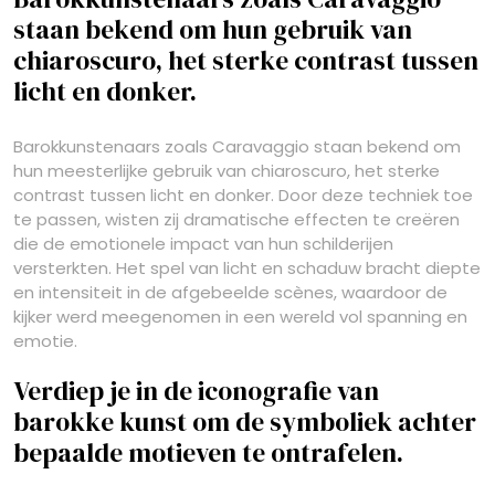
staan bekend om hun gebruik van
chiaroscuro, het sterke contrast tussen
licht en donker.
Barokkunstenaars zoals Caravaggio staan bekend om
hun meesterlijke gebruik van chiaroscuro, het sterke
contrast tussen licht en donker. Door deze techniek toe
te passen, wisten zij dramatische effecten te creëren
die de emotionele impact van hun schilderijen
versterkten. Het spel van licht en schaduw bracht diepte
en intensiteit in de afgebeelde scènes, waardoor de
kijker werd meegenomen in een wereld vol spanning en
emotie.
Verdiep je in de iconografie van
barokke kunst om de symboliek achter
bepaalde motieven te ontrafelen.