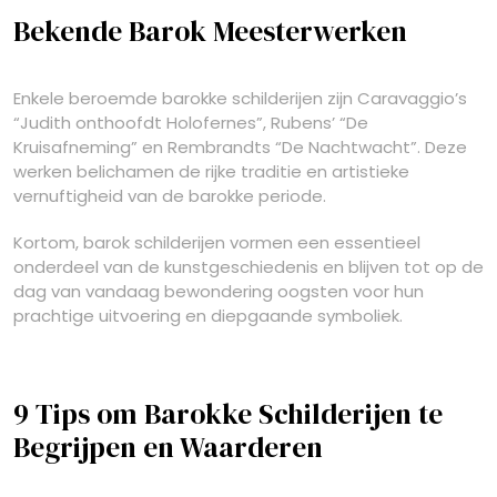
Bekende Barok Meesterwerken
Enkele beroemde barokke schilderijen zijn Caravaggio’s
“Judith onthoofdt Holofernes”, Rubens’ “De
Kruisafneming” en Rembrandts “De Nachtwacht”. Deze
werken belichamen de rijke traditie en artistieke
vernuftigheid van de barokke periode.
Kortom, barok schilderijen vormen een essentieel
onderdeel van de kunstgeschiedenis en blijven tot op de
dag van vandaag bewondering oogsten voor hun
prachtige uitvoering en diepgaande symboliek.
9 Tips om Barokke Schilderijen te
Begrijpen en Waarderen