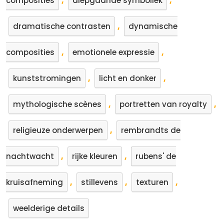
,
,
composities
diepgaande symboliek
,
dramatische contrasten
dynamische
,
,
composities
emotionele expressie
,
,
kunststromingen
licht en donker
,
,
mythologische scènes
portretten van royalty
,
religieuze onderwerpen
rembrandts de
,
,
nachtwacht
rijke kleuren
rubens' de
,
,
,
kruisafneming
stillevens
texturen
weelderige details