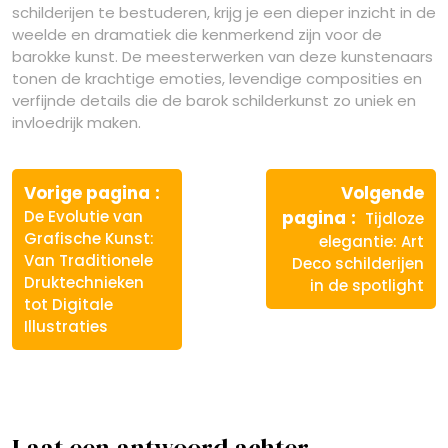
schilderijen te bestuderen, krijg je een dieper inzicht in de
weelde en dramatiek die kenmerkend zijn voor de
barokke kunst. De meesterwerken van deze kunstenaars
tonen de krachtige emoties, levendige composities en
verfijnde details die de barok schilderkunst zo uniek en
invloedrijk maken.
Berichtnavigatie
Vorige
Vorige pagina
Volgende
bericht:
Volgende
De Evolutie van
pagina
Tijdloze
bericht:
Grafische Kunst:
elegantie: Art
Van Traditionele
Deco schilderijen
Druktechnieken
in de spotlight
tot Digitale
Illustraties