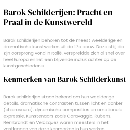
Barok Schilderijen: Pracht en
Praal in de Kunstwereld
Barok schilderijen behoren tot de meest weelderige en
dramatische kunstwerken uit de 17e eeuw. Deze stijl, die
zijn oorsprong vond in Italië, verspreidde zich al snel over
heel Europa en liet een blijvende indruk achter op de
kunstgeschiedenis.
Kenmerken van Barok Schilderkunst
Barok schilderijen staan bekend om hun weelderige
details, dramatische contrasten tussen licht en donker
(chiaroscuro), dynamische composities en emotionele
expressie. Kunstenaars zoals Caravaggio, Rubens,
Rembrandt en Velázquez waren meesters in het
vastleggen van deze kenmerken in hun werken.