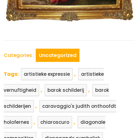
Categories :
Uncategorized
Tags:
,
artistieke expressie
artistieke
,
,
vernuftigheid
barok schilderij
barok
,
schilderijen
caravaggio's judith onthoofdt
,
,
holofernes
chiaroscuro
diagonale