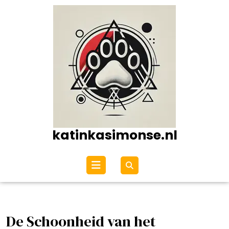
Ga
naar
de
inhoud
katinkasimonse.nl
Open
menu
De Schoonheid van het