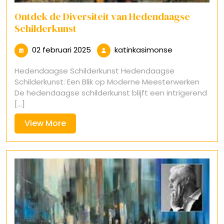
Ontdek de Diversiteit van Hedendaagse
Schilderkunst
02
katinkasimon
02 februari 2025
katinkasimonse
februari
Hedendaagse Schilderkunst Hedendaagse
2025
Schilderkunst: Een Blik op Moderne Meesterwerken
De hedendaagse schilderkunst blijft een intrigerend
[...]
View
View More
More