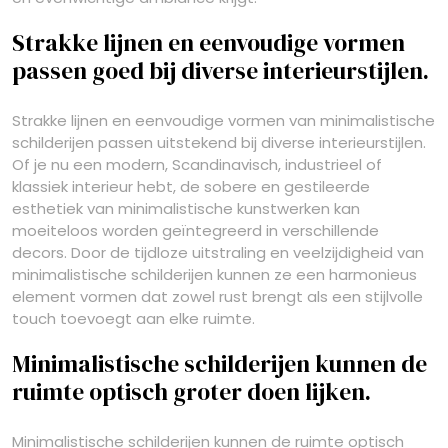
Strakke lijnen en eenvoudige vormen
passen goed bij diverse interieurstijlen.
Strakke lijnen en eenvoudige vormen van minimalistische
schilderijen passen uitstekend bij diverse interieurstijlen.
Of je nu een modern, Scandinavisch, industrieel of
klassiek interieur hebt, de sobere en gestileerde
esthetiek van minimalistische kunstwerken kan
moeiteloos worden geïntegreerd in verschillende
decors. Door de tijdloze uitstraling en veelzijdigheid van
minimalistische schilderijen kunnen ze een harmonieus
element vormen dat zowel rust brengt als een stijlvolle
touch toevoegt aan elke ruimte.
Minimalistische schilderijen kunnen de
ruimte optisch groter doen lijken.
Minimalistische schilderijen kunnen de ruimte optisch