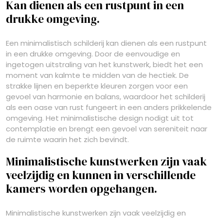
Kan dienen als een rustpunt in een
drukke omgeving.
Een minimalistisch schilderij kan dienen als een rustpunt
in een drukke omgeving. Door de eenvoudige en
ingetogen uitstraling van het kunstwerk, biedt het een
moment van kalmte te midden van de hectiek. De
strakke lijnen en beperkte kleuren zorgen voor een
gevoel van harmonie en balans, waardoor het schilderij
als een oase van rust fungeert in een anders prikkelende
omgeving. Het minimalistische design nodigt uit tot
contemplatie en brengt een gevoel van sereniteit naar
de ruimte waarin het zich bevindt.
Minimalistische kunstwerken zijn vaak
veelzijdig en kunnen in verschillende
kamers worden opgehangen.
Minimalistische kunstwerken zijn vaak veelzijdig en