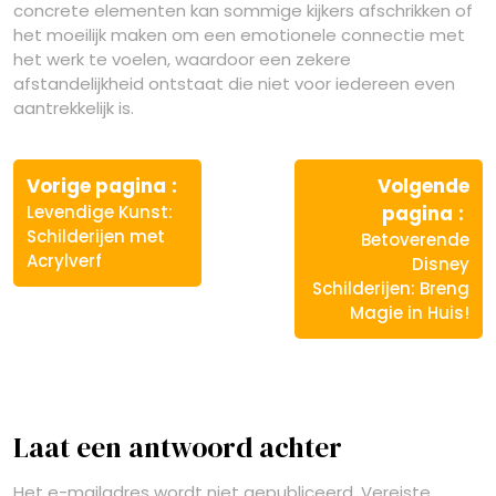
concrete elementen kan sommige kijkers afschrikken of
het moeilijk maken om een emotionele connectie met
het werk te voelen, waardoor een zekere
afstandelijkheid ontstaat die niet voor iedereen even
aantrekkelijk is.
Berichtnavigatie
Vorige
Vorige pagina
Volgende
bericht:
Vo
Levendige Kunst:
pagina
ber
Schilderijen met
Betoverende
Acrylverf
Disney
Schilderijen: Breng
Magie in Huis!
Laat een antwoord achter
Het e-mailadres wordt niet gepubliceerd.
Vereiste