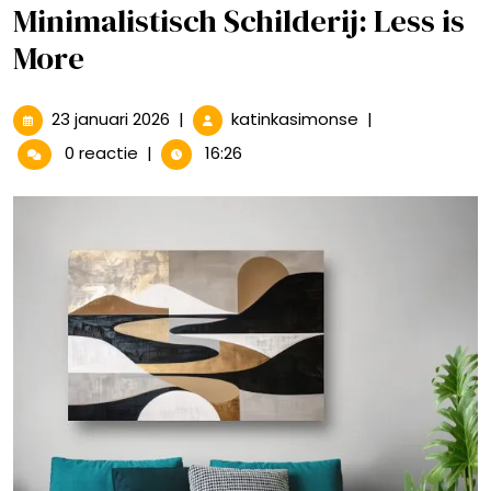
Minimalistisch Schilderij: Less is
More
23
De
23 januari 2026
|
katinkasimonse
|
januari
Schoonheid
0 reactie
|
16:26
2026
van
het
Minimalistisch
Schilderij:
Less
is
More