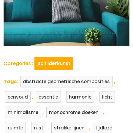
Categories :
Schilderkunst
Tags:
,
abstracte geometrische composities
,
,
,
,
eenvoud
essentie
harmonie
licht
,
,
minimalisme
monochrome doeken
,
,
,
ruimte
rust
strakke lijnen
tijdloze