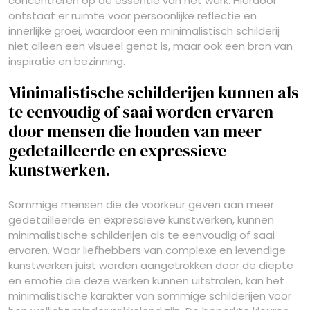
concentreren op de essentie van het werk. Hierdoor
ontstaat er ruimte voor persoonlijke reflectie en
innerlijke groei, waardoor een minimalistisch schilderij
niet alleen een visueel genot is, maar ook een bron van
inspiratie en bezinning.
Minimalistische schilderijen kunnen als
te eenvoudig of saai worden ervaren
door mensen die houden van meer
gedetailleerde en expressieve
kunstwerken.
Sommige mensen die de voorkeur geven aan meer
gedetailleerde en expressieve kunstwerken, kunnen
minimalistische schilderijen als te eenvoudig of saai
ervaren. Waar liefhebbers van complexe en levendige
kunstwerken juist worden aangetrokken door de diepte
en emotie die deze werken kunnen uitstralen, kan het
minimalistische karakter van sommige schilderijen voor