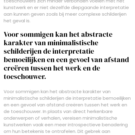
toeschouwers zich minder verbonden voelen met het
kunstwerk en er niet dezelfde diepgaande interpretatie
aan kunnen geven zoals bij meer complexe schilderijen
het geval is.
Voor sommigen kan het abstracte
karakter van minimalistische
schilderijen de interpretatie
bemoeilijken en een gevoel van afstand
creëren tussen het werk en de
toeschouwer.
Voor sommigen kan het abstracte karakter van
minimalistische schilderijen de interpretatie bemoeilijken
en een gevoel van afstand creëren tussen het werk en
de toeschouwer. In plaats van direct herkenbare
onderwerpen of verhalen, vereisen minimalistische
kunstwerken vaak een meer introspectieve benadering
om hun betekenis te ontrafelen. Dit gebrek aan