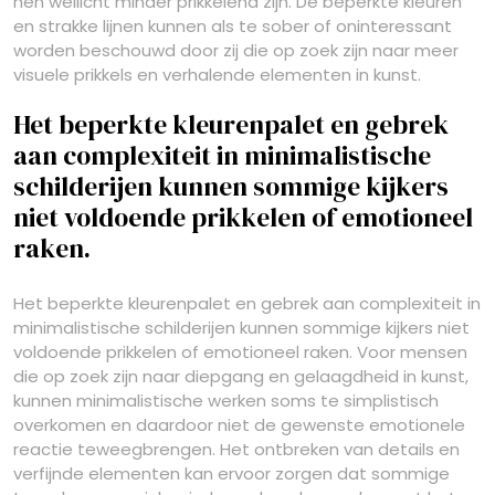
hen wellicht minder prikkelend zijn. De beperkte kleuren
en strakke lijnen kunnen als te sober of oninteressant
worden beschouwd door zij die op zoek zijn naar meer
visuele prikkels en verhalende elementen in kunst.
Het beperkte kleurenpalet en gebrek
aan complexiteit in minimalistische
schilderijen kunnen sommige kijkers
niet voldoende prikkelen of emotioneel
raken.
Het beperkte kleurenpalet en gebrek aan complexiteit in
minimalistische schilderijen kunnen sommige kijkers niet
voldoende prikkelen of emotioneel raken. Voor mensen
die op zoek zijn naar diepgang en gelaagdheid in kunst,
kunnen minimalistische werken soms te simplistisch
overkomen en daardoor niet de gewenste emotionele
reactie teweegbrengen. Het ontbreken van details en
verfijnde elementen kan ervoor zorgen dat sommige