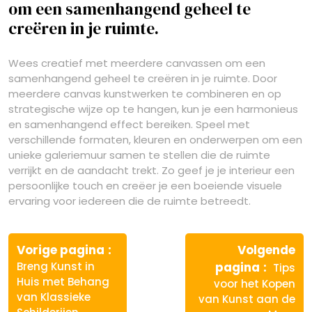
om een samenhangend geheel te
creëren in je ruimte.
Wees creatief met meerdere canvassen om een
samenhangend geheel te creëren in je ruimte. Door
meerdere canvas kunstwerken te combineren en op
strategische wijze op te hangen, kun je een harmonieus
en samenhangend effect bereiken. Speel met
verschillende formaten, kleuren en onderwerpen om een
unieke galeriemuur samen te stellen die de ruimte
verrijkt en de aandacht trekt. Zo geef je je interieur een
persoonlijke touch en creëer je een boeiende visuele
ervaring voor iedereen die de ruimte betreedt.
Berichtnavigatie
Vorige
Vorige pagina
Volgende
bericht:
Volgen
Breng Kunst in
pagina
Tips
bericht
Huis met Behang
voor het Kopen
van Klassieke
van Kunst aan de