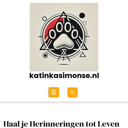
Ga
naar
de
inhoud
katinkasimonse.nl
Open
menu
Haal je Herinneringen tot Leven