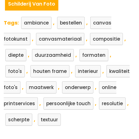
Schilderij Van Foto
Tags:
,
,
ambiance
bestellen
canvas
,
,
,
fotokunst
canvasmateriaal
compositie
,
,
,
diepte
duurzaamheid
formaten
,
,
,
foto's
houten frame
interieur
kwaliteit
,
,
,
foto's
maatwerk
onderwerp
online
,
,
,
printservices
persoonlijke touch
resolutie
,
scherpte
textuur