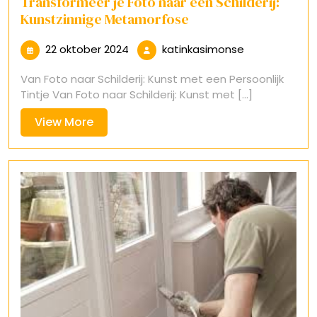
Transformeer je Foto naar een Schilderij:
Kunstzinnige Metamorfose
22
katinkasimon
22 oktober 2024
katinkasimonse
oktober
Van Foto naar Schilderij: Kunst met een Persoonlijk
2024
Tintje Van Foto naar Schilderij: Kunst met [...]
View
View More
More