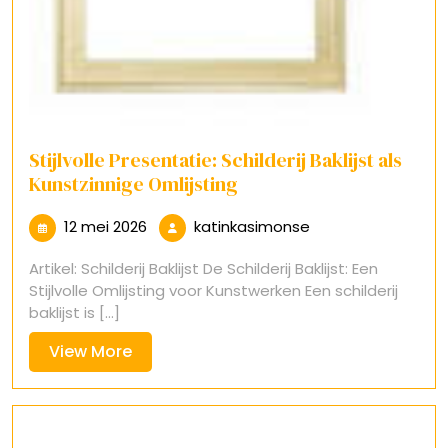
Stijlvolle Presentatie: Schilderij Baklijst als
Kunstzinnige Omlijsting
12
katinkasimonse
12 mei 2026
katinkasimonse
mei
Artikel: Schilderij Baklijst De Schilderij Baklijst: Een
2026
Stijlvolle Omlijsting voor Kunstwerken Een schilderij
baklijst is [...]
View
View More
More