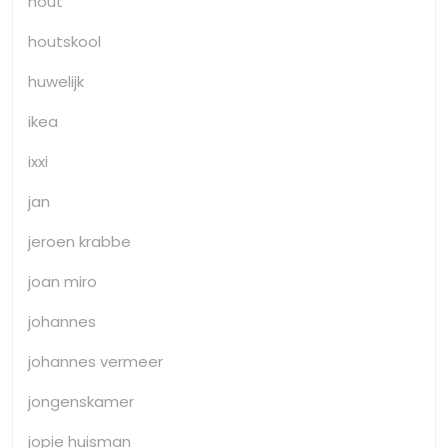
hout
houtskool
huwelijk
ikea
ixxi
jan
jeroen krabbe
joan miro
johannes
johannes vermeer
jongenskamer
jopie huisman