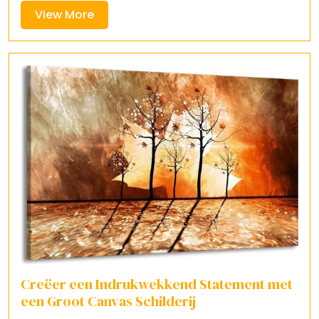
View
View More
More
Creëer een Indrukwekkend Statement met
een Groot Canvas Schilderij