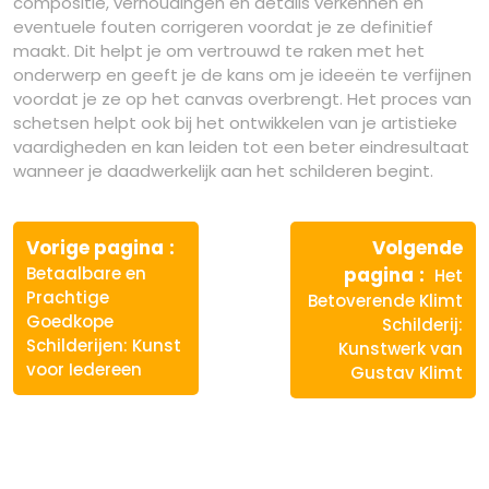
compositie, verhoudingen en details verkennen en
eventuele fouten corrigeren voordat je ze definitief
maakt. Dit helpt je om vertrouwd te raken met het
onderwerp en geeft je de kans om je ideeën te verfijnen
voordat je ze op het canvas overbrengt. Het proces van
schetsen helpt ook bij het ontwikkelen van je artistieke
vaardigheden en kan leiden tot een beter eindresultaat
wanneer je daadwerkelijk aan het schilderen begint.
Berichtnavigatie
Vorige
Vorige pagina
Volgende
bericht:
Volge
Betaalbare en
pagina
Het
berich
Prachtige
Betoverende Klimt
Goedkope
Schilderij:
Schilderijen: Kunst
Kunstwerk van
voor Iedereen
Gustav Klimt