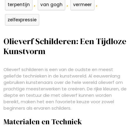
,
,
,
terpentijn
van gogh
vermeer
zelfexpressie
Olieverf Schilderen: Een Tijdloze
Kunstvorm
Olieverf schilderen is een van de oudste en meest
geliefde technieken in de kunstwereld. Al eeuwenlang
gebruiken kunstenaars over de hele wereld olieverf om
prachtige meesterwerken te creëren. De rijke kleuren, de
diepte en textuur die met olieverf kunnen worden
bereikt, maken het een favoriete keuze voor zowel
beginners als ervaren schilders.
Materialen en Techniek