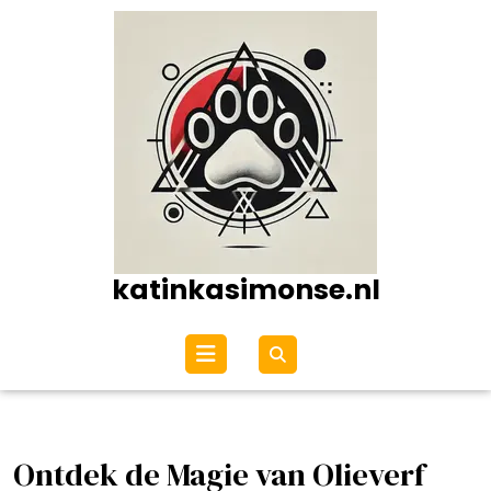
Ga
naar
de
inhoud
katinkasimonse.nl
Open
menu
Ontdek de Magie van Olieverf