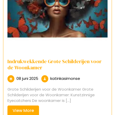
Indrukwekkende Grote Schilderijen voor
de Woonkamer
08
katinkasimonse
08 juni 2025
katinkasimonse
juni
Grote Schilderijen voor de Woonkamer Grote
2025
Schilderijen voor de Woonkamer: Kunstzinnige
Eyecatchers De woonkamer is [...]
View
View More