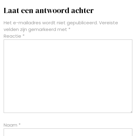
Laat een antwoord achter
Het e-mailadres wordt niet gepubliceerd.
Vereiste
velden zijn gemarkeerd met
*
Reactie
*
Naam
*