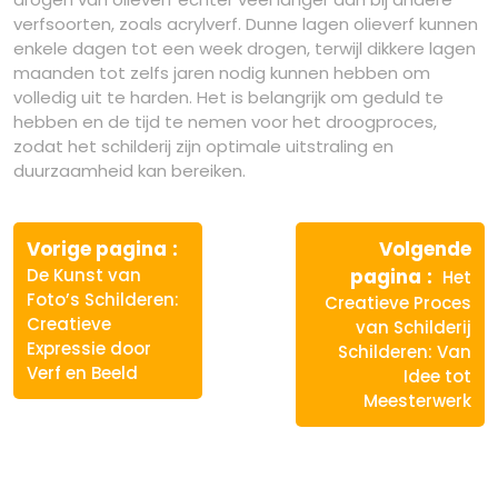
verfsoorten, zoals acrylverf. Dunne lagen olieverf kunnen
enkele dagen tot een week drogen, terwijl dikkere lagen
maanden tot zelfs jaren nodig kunnen hebben om
volledig uit te harden. Het is belangrijk om geduld te
hebben en de tijd te nemen voor het droogproces,
zodat het schilderij zijn optimale uitstraling en
duurzaamheid kan bereiken.
Berichtnavigatie
Vorige
Vorige pagina
Volgende
bericht:
Volge
De Kunst van
pagina
Het
berich
Foto’s Schilderen:
Creatieve Proces
Creatieve
van Schilderij
Expressie door
Schilderen: Van
Verf en Beeld
Idee tot
Meesterwerk