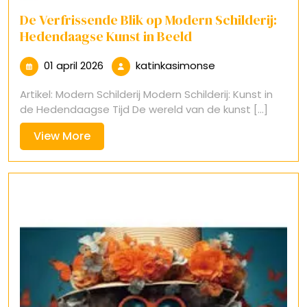
De Verfrissende Blik op Modern Schilderij:
Hedendaagse Kunst in Beeld
01
katinkasimonse
01 april 2026
katinkasimonse
april
Artikel: Modern Schilderij Modern Schilderij: Kunst in
2026
de Hedendaagse Tijd De wereld van de kunst [...]
View
View More
More