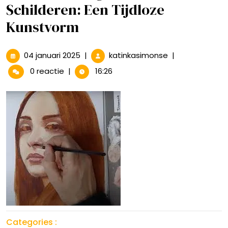
Schilderen: Een Tijdloze
Kunstvorm
04
Ontdek
04 januari 2025
|
katinkasimonse
|
januari
de
0 reactie
|
16:26
2025
Magie
van
Olieverf
Schilderen:
Een
Tijdloze
Kunstvorm
Categories :