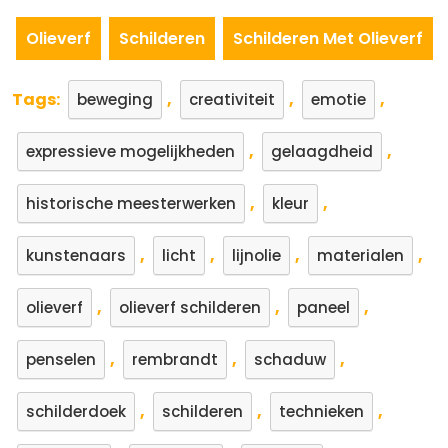
Olieverf
Schilderen
Schilderen Met Olieverf
Tags:
,
,
,
beweging
creativiteit
emotie
,
,
expressieve mogelijkheden
gelaagdheid
,
,
historische meesterwerken
kleur
,
,
,
,
kunstenaars
licht
lijnolie
materialen
,
,
,
olieverf
olieverf schilderen
paneel
,
,
,
penselen
rembrandt
schaduw
,
,
,
schilderdoek
schilderen
technieken