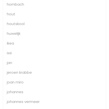
hornbach
hout
houtskool
huwelijk
ikea
ixxi
jan
jeroen krabbe
joan miro
johannes
johannes vermeer