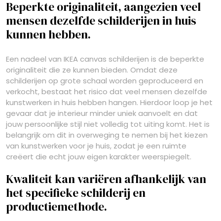
Beperkte originaliteit, aangezien veel
mensen dezelfde schilderijen in huis
kunnen hebben.
Een nadeel van IKEA canvas schilderijen is de beperkte
originaliteit die ze kunnen bieden. Omdat deze
schilderijen op grote schaal worden geproduceerd en
verkocht, bestaat het risico dat veel mensen dezelfde
kunstwerken in huis hebben hangen. Hierdoor loop je het
gevaar dat je interieur minder uniek aanvoelt en dat
jouw persoonlijke stijl niet volledig tot uiting komt. Het is
belangrijk om dit in overweging te nemen bij het kiezen
van kunstwerken voor je huis, zodat je een ruimte
creëert die echt jouw eigen karakter weerspiegelt.
Kwaliteit kan variëren afhankelijk van
het specifieke schilderij en
productiemethode.