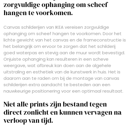
zorgvuldige ophanging om scheef
hangen te voorkomen.
Canvas schilderijen van IKEA vereisen zorgvuldige
ophanging om scheef hangen te voorkomen. Door het
lichte gewicht van het canvas en de frameconstructie is
het belangrijk om ervoor te zorgen dat het schilderij
goed waterpas en stevig aan de muur wordt bevestigd.
Onjuiste ophanging kan resulteren in een scheve
weergave, wat afbreuk kan doen aan de algehele
uitstraling en esthetiek van de kunstwerk in huis. Het is
daarom aan te raden om bij de montage van canvas
schilderijen extra aandacht te besteden aan een
nauwkeurige positionering voor een optimaal resultaat.
Niet alle prints zijn bestand tegen
direct zonlicht en kunnen vervagen na
verloop van tijd.