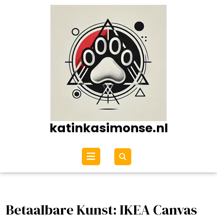
Ga
naar
de
inhoud
katinkasimonse.nl
Open
menu
Betaalbare Kunst: IKEA Canvas