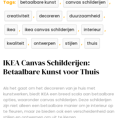
Tags:
,
,
betaalbare kunst
canvas schilderijen
,
,
,
creativiteit
decoreren
duurzaamheid
,
,
,
ikea
ikea canvas schilderijen
interieur
,
,
,
kwaliteit
ontwerpen
stijlen
thuis
IKEA Canvas Schilderijen:
Betaalbare Kunst voor Thuis
Als het gaat om het decoreren van je huis met
kunstwerken, biedt IKEA een breed scala aan betaalbare
opties, waaronder canvas schilderijen. Deze schilderijen
zijn niet alleen een betaalbare manier om je interieur op
te fleuren, maar ze bieden ook een verscheidenheid aan
stijlen en ontwerpen om uit te kiezen.