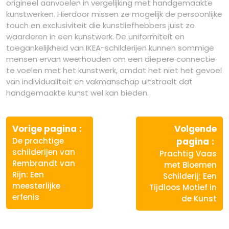
origineel aanvoelen in vergelijking met handgemaakte
kunstwerken. Hierdoor missen ze mogelijk de persoonlijke
touch en exclusiviteit die kunstliefhebbers juist zo
waarderen in een kunstwerk. De uniformiteit en
toegankelijkheid van IKEA-schilderijen kunnen sommige
mensen ervan weerhouden om een diepere connectie
te voelen met het kunstwerk, omdat het niet het gevoel
van individualiteit en vakmanschap uitstraalt dat
handgemaakte kunst wel kan bieden.
Berichtnavigatie
Vorige
Vorige pagina
Volgende
bericht:
Vo
De prachtige
pagina
ber
schilderijen van
Prachtig Vaas
Rembrandt van
met Bloemen
Rijn: Een
Schilderij: Een
meesterlijke
Tijdloos Motief in
erfenis
de Kunst