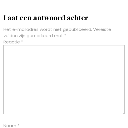
Laat een antwoord achter
Het e-mailadres wordt niet gepubliceerd.
Vereiste
velden zijn gemarkeerd met
*
Reactie
*
Naam
*