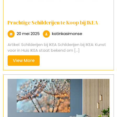
Prachtige Schilderijen te Koop bij IKEA
20
katinkasimonse
20 mei 2025
katinkasimonse
mei
Artikel: Schilderijen bij IKEA Schilderijen bij IKEA: Kunst
2025
voor in Huis IKEA staat bekend om [...]
View
View More
More