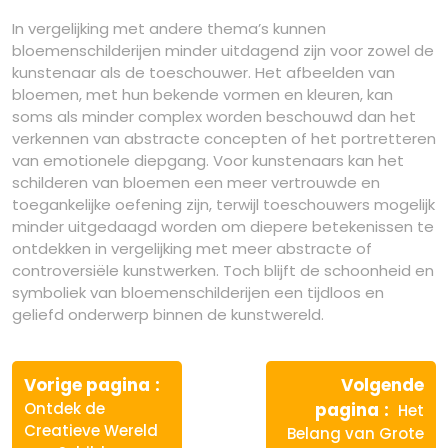
In vergelijking met andere thema’s kunnen
bloemenschilderijen minder uitdagend zijn voor zowel de
kunstenaar als de toeschouwer. Het afbeelden van
bloemen, met hun bekende vormen en kleuren, kan
soms als minder complex worden beschouwd dan het
verkennen van abstracte concepten of het portretteren
van emotionele diepgang. Voor kunstenaars kan het
schilderen van bloemen een meer vertrouwde en
toegankelijke oefening zijn, terwijl toeschouwers mogelijk
minder uitgedaagd worden om diepere betekenissen te
ontdekken in vergelijking met meer abstracte of
controversiële kunstwerken. Toch blijft de schoonheid en
symboliek van bloemenschilderijen een tijdloos en
geliefd onderwerp binnen de kunstwereld.
Berichtnavigatie
Vorige
Vorige pagina
Volgende
bericht:
Volge
Ontdek de
pagina
Het
berich
Creatieve Wereld
Belang van Grote