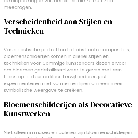
de diepere lagen van betekenis die ze met zich
meedragen.
Verscheidenheid aan Stijlen en
Technieken
Van realistische portretten tot abstracte composities,
bloemenschilderijen komen in allerlei stijlen en
technieken voor. Sommige kunstenaars kiezen ervoor
om bloemen gedetailleerd weer te geven met een
focus op textuur en kleur, terwijl anderen juist
experimenteren met vormen en lijnen om een meer
symbolische weergave te creëren.
Bloemenschilderijen als Decoratieve
Kunstwerken
Niet alleen in musea en galeries zijn bloemenschilderijen