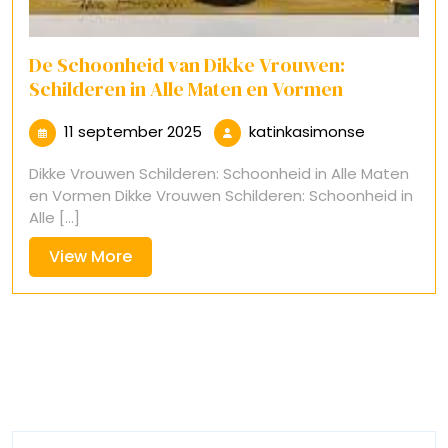
De Schoonheid van Dikke Vrouwen:
Schilderen in Alle Maten en Vormen
11
katinkasim
11 september 2025
katinkasimonse
september
Dikke Vrouwen Schilderen: Schoonheid in Alle Maten
2025
en Vormen Dikke Vrouwen Schilderen: Schoonheid in
Alle [...]
View
View More
More