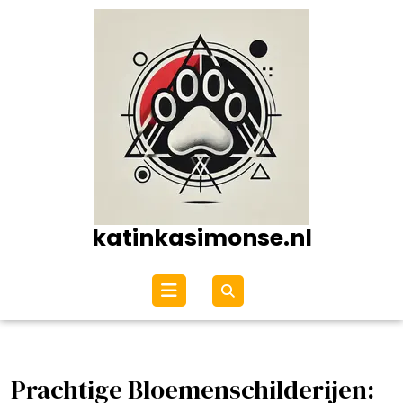
Ga
naar
de
inhoud
katinkasimonse.nl
Open
menu
Prachtige Bloemenschilderijen: