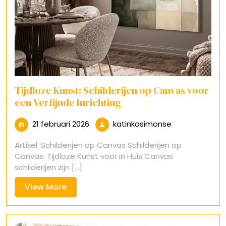
Tijdloze Kunst: Schilderijen op Canvas voor
een Verfijnde Inrichting
21
katinkasimons
21 februari 2026
katinkasimonse
februari
Artikel: Schilderijen op Canvas Schilderijen op
2026
Canvas: Tijdloze Kunst voor in Huis Canvas
schilderijen zijn [...]
View
View More
More