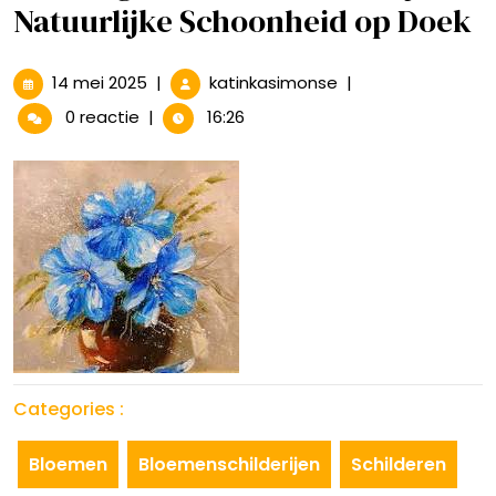
Natuurlijke Schoonheid op Doek
14
Prachtige
14 mei 2025
|
katinkasimonse
|
mei
Bloemenschilderijen
0 reactie
|
16:26
2025
Natuurlijke
Schoonheid
op
Doek
Categories :
Bloemen
Bloemenschilderijen
Schilderen