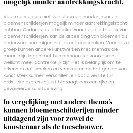
mogelijk minder aantrekkingskracht.
Voor mensen die niet van bloemen houden, kunnen
bloemenschilderijen mogelijk minder aantrekkingskracht
hebben. Ondanks de artistieke waarde en esthetiek van
bloemenschilderijen, kan de afbeelding van bloemen als
onderwerp sommigen niet direct aanspreken. Voor deze
groep kunnen andere kunstwerken met thema’s die
meer in lijn liggen met hun persoonlijke voorkeuren
wellicht meer aantrekkelijk zijn. Het is belangrijk om te
erkennen dat smaken en voorkeuren op het gebied van
kunst sterk kunnen verschillen, en dat diversiteit in
artistieke expressie juist bijdraagt aan een rijke en
gevarieerde kunstbeleving.
In vergelijking met andere thema’s
kunnen bloemenschilderijen minder
uitdagend zijn voor zowel de
kunstenaar als de toeschouwer.