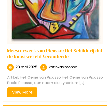
Meesterwerk van Picasso: Het Schilderij dat
de Kunstwereld Veranderde
23
katinkasimonse
23 mei 2025
katinkasimonse
mei
Artikel: Het Genie van Picasso Het Genie van Picasso
2025
Pablo Picasso, een naam die synoniem [...]
View
View More
More