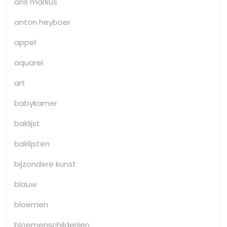
ans markus
anton heyboer
appel
aquarel
art
babykamer
baklijst
baklijsten
bijzondere kunst
blauw
bloemen
bloemenschilderijen