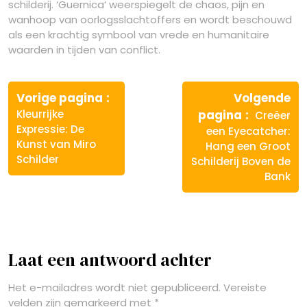
schilderij. ‘Guernica’ weerspiegelt de chaos, pijn en
wanhoop van oorlogsslachtoffers en wordt beschouwd
als een krachtig symbool van vrede en humanitaire
waarden in tijden van conflict.
Berichtnavigatie
Vorige
Vorige pagina
Volgende
bericht:
Volgende
Kleurrijke
pagina
Creëer
bericht:
Expressie: De
een Eyecatcher:
Kunst van Miro
Hang een Groot
Schilder
Schilderij Boven de
Bank
Laat een antwoord achter
Het e-mailadres wordt niet gepubliceerd.
Vereiste
velden zijn gemarkeerd met
*