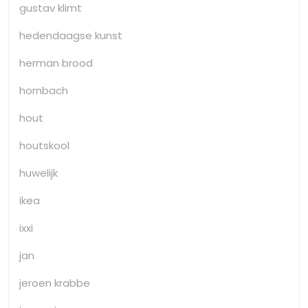
gustav klimt
hedendaagse kunst
herman brood
hornbach
hout
houtskool
huwelijk
ikea
ixxi
jan
jeroen krabbe