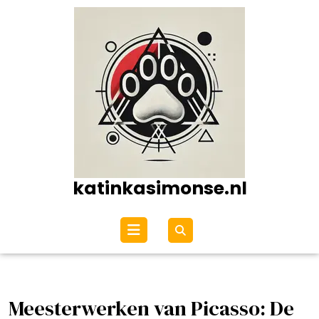
Ga
naar
de
inhoud
katinkasimonse.nl
Open
menu
Meesterwerken van Picasso: De