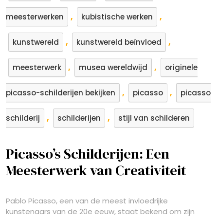
,
,
meesterwerken
kubistische werken
,
,
kunstwereld
kunstwereld beïnvloed
,
,
meesterwerk
musea wereldwijd
originele
,
,
picasso-schilderijen bekijken
picasso
picasso
,
,
schilderij
schilderijen
stijl van schilderen
Picasso’s Schilderijen: Een
Meesterwerk van Creativiteit
Pablo Picasso, een van de meest invloedrijke
kunstenaars van de 20e eeuw, staat bekend om zijn