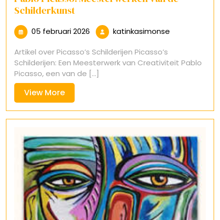
Schilderkunst
05
katinkasimon
05 februari 2026
katinkasimonse
februari
Artikel over Picasso’s Schilderijen Picasso’s
2026
Schilderijen: Een Meesterwerk van Creativiteit Pablo
Picasso, een van de [...]
View
View More
More