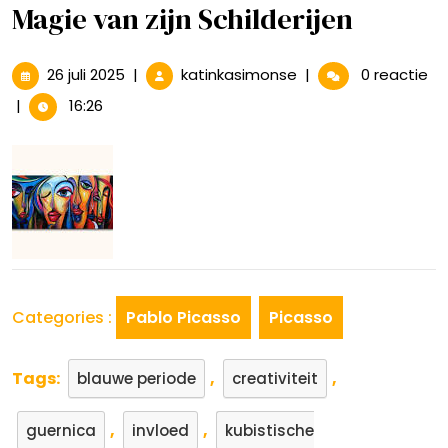
Magie van zijn Schilderijen
26
Meesterwerken
26 juli 2025
|
katinkasimonse
|
0 reactie
juli
van
|
16:26
2025
Picasso:
De
Magie
van
zijn
Schilderijen
Categories :
Pablo Picasso
Picasso
Tags:
,
,
blauwe periode
creativiteit
,
,
guernica
invloed
kubistische