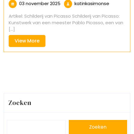
03
katinkasim
03 november 2025
katinkasimonse
november
Artikel: Schilderij van Picasso Schilderij van Picasso:
2025
Kunstwerk van een meester Pablo Picasso, een van
[...]
View
View More
More
Zoeken
Zoeken