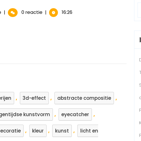
Prachtige
e
|
0 reactie
|
16:26
Diepte:
3D
Schilderijen
op
Metaal
,
,
,
rijen
3d-effect
abstracte compositie
,
,
gentijdse kunstvorm
eyecatcher
,
,
,
decoratie
kleur
kunst
licht en