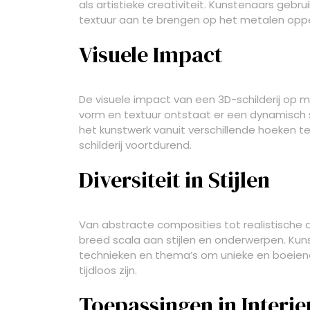
als artistieke creativiteit. Kunstenaars gebr
textuur aan te brengen op het metalen oppervl
Visuele Impact
De visuele impact van een 3D-schilderij op m
vorm en textuur ontstaat er een dynamisch s
het kunstwerk vanuit verschillende hoeken te
schilderij voortdurend.
Diversiteit in Stijlen
Van abstracte composities tot realistische 
breed scala aan stijlen en onderwerpen. Ku
technieken en thema’s om unieke en boeien
tijdloos zijn.
Toepassingen in Interi