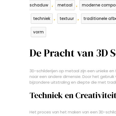
,
,
schaduw
metaal
moderne compos
,
,
techniek
textuur
traditionele afb
vorm
De Pracht van 3D S
3D-schilderijen op metaal zijn een unieke e
naar een andere dimensie. Door het gebruik
bijzondere uitstraling en diepte die met tradi
Techniek en Creativitei
Het proces van het maken van een 3D-schilde