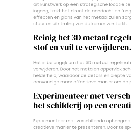
dit kunstwerk op een strategische locatie t
ingang, trekt het direct de aandacht en fun
effecten en glans van het metaal zullen zor
sfeer en uitstraling van de kamer versterkt.
Reinig het 3D metaal rege
stof en vuil te verwijderen
Het is belangrijk om het 3D metaal regelmat
verwijderen. Door het metalen oppervlak scho
helderheid, waardoor de details en diepte v
eenvoudige maar effectieve manier om de pr
Experimenteer met versc
het schilderij op een crea
Experimenteer met verschillende ophangmet
creatieve manier te presenteren. Door te s