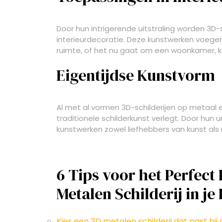
Door hun intrigerende uitstraling worden 3D-
interieurdecoratie. Deze kunstwerken voege
ruimte, of het nu gaat om een woonkamer, ka
Eigentijdse Kunstvorm
Al met al vormen 3D-schilderijen op metaal 
traditionele schilderkunst verlegt. Door hun
kunstwerken zowel liefhebbers van kunst als
6 Tips voor het Perfect
Metalen Schilderij in je 
Kies een 3D metalen schilderij dat past bij de