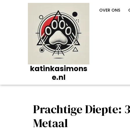
Ga
naar
OVER ONS
de
inhoud
katinkasimons
e.nl
Prachtige Diepte: 
Metaal