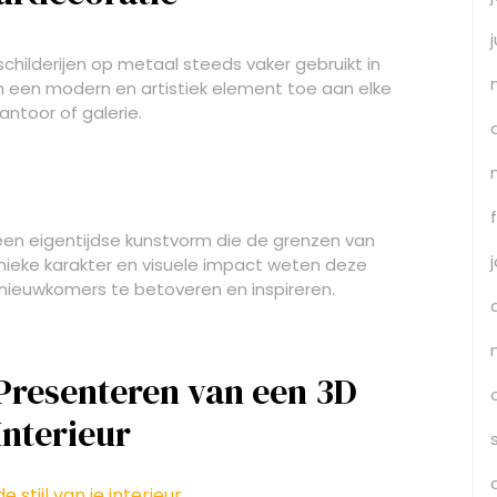
schilderijen op metaal steeds vaker gebruikt in
n een modern en artistiek element toe aan elke
ntoor of galerie.
een eigentijdse kunstvorm die de grenzen van
 unieke karakter en visuele impact weten deze
 nieuwkomers te betoveren en inspireren.
 Presenteren van een 3D
Interieur
 stijl van je interieur.