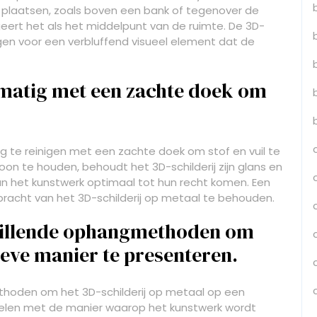
e plaatsen, zoals boven een bank of tegenover de
geert het als het middelpunt van de ruimte. De 3D-
gen voor een verbluffend visueel element dat de
lmatig met een zachte doek om
.
ig te reinigen met een zachte doek om stof en vuil te
on te houden, behoudt het 3D-schilderij zijn glans en
an het kunstwerk optimaal tot hun recht komen. Een
acht van het 3D-schilderij op metaal te behouden.
hillende ophangmethoden om
tieve manier te presenteren.
hoden om het 3D-schilderij op metaal op een
pelen met de manier waarop het kunstwerk wordt