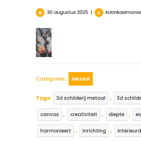
30
30 augustus 2025
|
katinkasimons
augustus
2025
Categories :
Metaal
Tags:
,
3d schilderij metaal
3d schilde
,
,
,
canvas
creativiteit
diepte
ei
,
,
harmonieert
inrichting
interieur