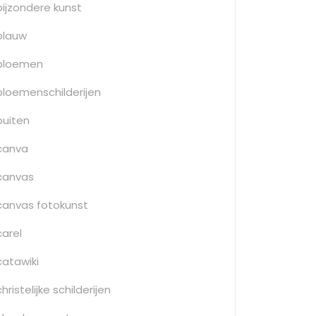
bijzondere kunst
blauw
bloemen
bloemenschilderijen
buiten
canva
canvas
canvas fotokunst
carel
catawiki
christelijke schilderijen