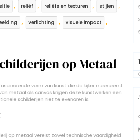
,
,
,
,
itie
reliëf
reliëfs en texturen
stijlen
,
,
,
eelding
verlichting
visuele impact
childerijen op Metaal
n fascinerende vorm van kunst die de kijker meeneemt
 van metaal als canvas krijgen deze kunstwerken een
tionele schilderijen niet te evenaren is.
t
rij op metaal vereist zowel technische vaardigheid