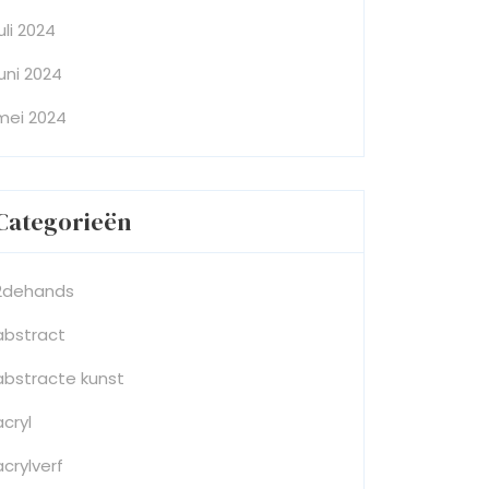
juli 2024
juni 2024
mei 2024
Categorieën
2dehands
abstract
abstracte kunst
acryl
acrylverf