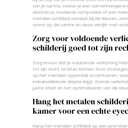
van je ruimte, creëer je een samenhangend e
abstracte, moderne compositie of een meer t
metalen schilderij aansluit bij de kleuren, vo
vormt op de ruimte en deze verrijkt met artist
Zorg voor voldoende verlic
schilderij goed tot zijn re
Zorg ervoor dat je voldoende verlichting he
tot zijn recht te laten komen. Door strategisc
op het metalen oppervlak accentueren, waa
indrukwekkende diepte krijgt. Goede verlichti
juiste sfeer en het optimaliseren van de visu
Hang het metalen schilderi
kamer voor een echte eyec
Hang het metalen schilderij op een prominen