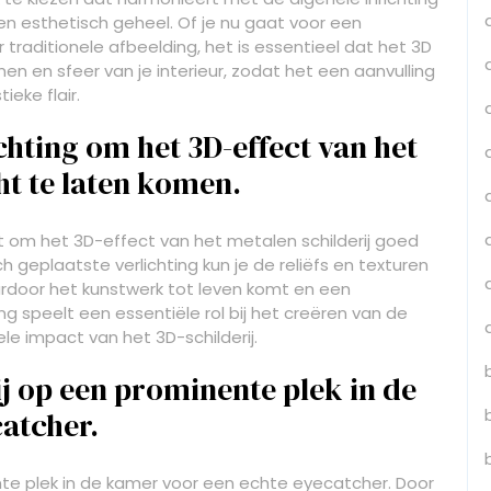
n esthetisch geheel. Of je nu gaat voor een
raditionele afbeelding, het is essentieel dat het 3D
rmen en sfeer van je interieur, zodat het een aanvulling
ieke flair.
hting om het 3D-effect van het
cht te laten komen.
bt om het 3D-effect van het metalen schilderij goed
h geplaatste verlichting kun je de reliëfs en texturen
rdoor het kunstwerk tot leven komt en een
ng speelt een essentiële rol bij het creëren van de
ele impact van het 3D-schilderij.
j op een prominente plek in de
atcher.
te plek in de kamer voor een echte eyecatcher. Door