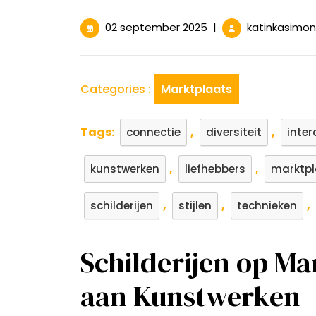
02
02 september 2025
|
katinkasimo
september
2025
Categories :
Marktplaats
Tags:
,
,
connectie
diversiteit
inter
,
,
kunstwerken
liefhebbers
marktpl
,
,
,
schilderijen
stijlen
technieken
Schilderijen op Ma
aan Kunstwerken