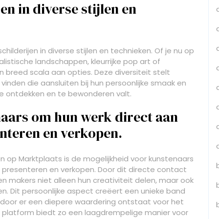
n in diverse stijlen en
ilderijen in diverse stijlen en technieken. Of je nu op
istische landschappen, kleurrijke pop art of
 breed scala aan opties. Deze diversiteit stelt
vinden die aansluiten bij hun persoonlijke smaak en
te ontdekken en te bewonderen valt.
naars om hun werk direct aan
enteren en verkopen.
en op Marktplaats is de mogelijkheid voor kunstenaars
 presenteren en verkopen. Door dit directe contact
n makers niet alleen hun creativiteit delen, maar ook
n. Dit persoonlijke aspect creëert een unieke band
rdoor er een diepere waardering ontstaat voor het
et platform biedt zo een laagdrempelige manier voor