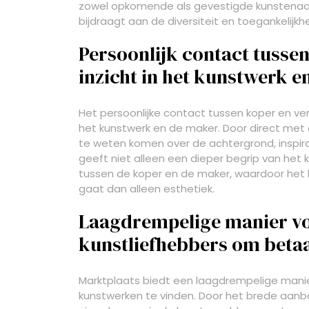
zowel opkomende als gevestigde kunstenaar
bijdraagt aan de diversiteit en toegankelijkh
Persoonlijk contact tusse
inzicht in het kunstwerk e
Het persoonlijke contact tussen koper en ver
het kunstwerk en de maker. Door direct me
te weten komen over de achtergrond, inspirat
geeft niet alleen een dieper begrip van het 
tussen de koper en de maker, waardoor het ku
gaat dan alleen esthetiek.
Laagdrempelige manier v
kunstliefhebbers om betaa
Marktplaats biedt een laagdrempelige mani
kunstwerken te vinden. Door het brede aanbo