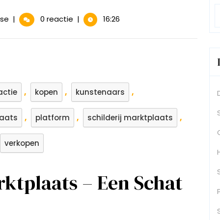
Prachtige
nse
|
0 reactie
|
16:26
schilderijen
te
koop
op
Marktplaats
,
,
,
actie
kopen
kunstenaars
,
,
,
aats
platform
schilderij marktplaats
verkopen
rktplaats – Een Schat