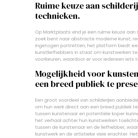
Ruime keuze aan schilderije
technieken.
Op Marktplaats vind je een ruime keuze aan sch
zoek bent naar abstracte moderne kunst, real
ingetogen portretten, het platform biedt een
kunstliefhebbers in staat om kunstwerken te 
voorkeuren, waardoor er voor iedereen iets 
Mogelijkheid voor kunste
een breed publiek te pres
Een groot voordeel van schilderijen aanbied
om hun werk direct aan een breed publiek te
tussen kunstenaar en potentiële koper kunne
het verhaal achter hun kunstwerken toelichte
tussen de kunstenaar en de liefhebber, waa
kunstwerk en de artistieke visie erachter. H