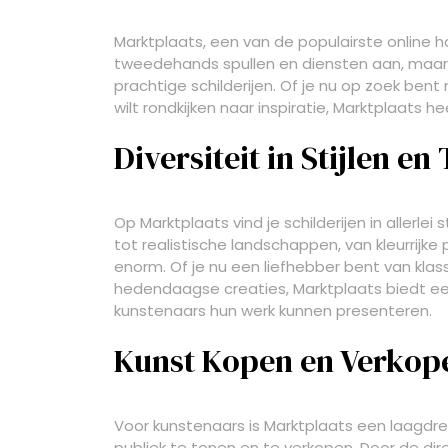
Marktplaats, een van de populairste online h
tweedehands spullen en diensten aan, maar
prachtige schilderijen. Of je nu op zoek bent
wilt rondkijken naar inspiratie, Marktplaats he
Diversiteit in Stijlen e
Op Marktplaats vind je schilderijen in allerle
tot realistische landschappen, van kleurrijke 
enorm. Of je nu een liefhebber bent van kla
hedendaagse creaties, Marktplaats biedt e
kunstenaars hun werk kunnen presenteren.
Kunst Kopen en Verkop
Voor kunstenaars is Marktplaats een laagdr
publiek te tonen en te verkopen. Door de dir