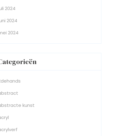
juli 2024
juni 2024
mei 2024
Categorieën
2dehands
abstract
abstracte kunst
acryl
acrylverf