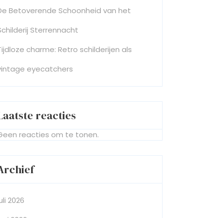
De Betoverende Schoonheid van het
Schilderij Sterrennacht
Tijdloze charme: Retro schilderijen als
vintage eyecatchers
Laatste reacties
Geen reacties om te tonen.
Archief
juli 2026