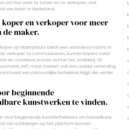
s om hun werk te tonen en te verkopen, wat
eid van kunst in Nederland.
n koper en verkoper voor meer
n de maker.
koper op Marktplaats biedt een waardevol inzicht in
t de verkoper te communiceren, kunnen kopers meer
ie en creatieve proces achter het schilderij. Dit
kunstwerk zelf, maar creëert ook een unieke verbinding
nstwerk een persoonlijke betekenis krijgt die verder
oor beginnende
lbare kunstwerken te vinden.
er voor beginnende kunstliefhebbers om betaalbare
d van schilderijen op het platform kunnen