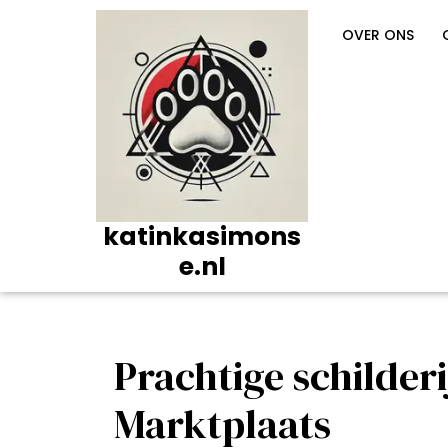
Ga
naar
OVER ONS
de
inhoud
katinkasimons
e.nl
Prachtige schilder
Marktplaats