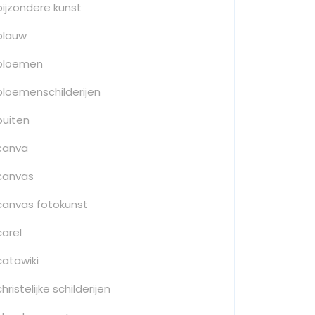
bijzondere kunst
blauw
bloemen
bloemenschilderijen
buiten
canva
canvas
canvas fotokunst
carel
catawiki
christelijke schilderijen