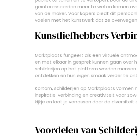
geïnteresseerden meer te weten komen over 
van de maker. Voor kopers biedt dit persoon
voelen met het kunstwerk dat ze overwegen
Kunstliefhebbers Verbi
Marktplaats fungeert als een virtuele ontmo
en met elkaar in gesprek kunnen gaan over 
schilderijen op het platform worden mens
ontdekken en hun eigen smaak verder te ont
Kortom, schilderijen op Marktplaats vormen 
inspiratie, verbinding en creativiteit voor z
kijkje en laat je verrassen door de diversiteit
Voordelen van Schilderi