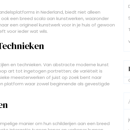
andelsplatforms in Nederland, biedt niet alleen
 ook een breed scala aan kunstwerken, waaronder
 naar een origineel kunstwerk voor in je huis of gewoon
eft voor ieder wat wils.
n Technieken
i stijlen en technieken. Van abstracte moderne kunst
pop art tot ingetogen portretten; de variëteit is
ssieke meesterwerken of juist op zoek bent naar
en platform waar zowel beginnende als gevestigde
en
empelige manier om hun schilderijen aan een breed
ecte interactie tussen koper en verkoper kunnen