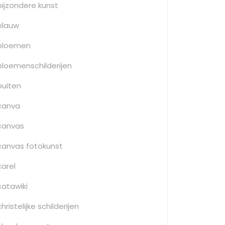
bijzondere kunst
blauw
bloemen
bloemenschilderijen
buiten
canva
canvas
canvas fotokunst
carel
catawiki
christelijke schilderijen