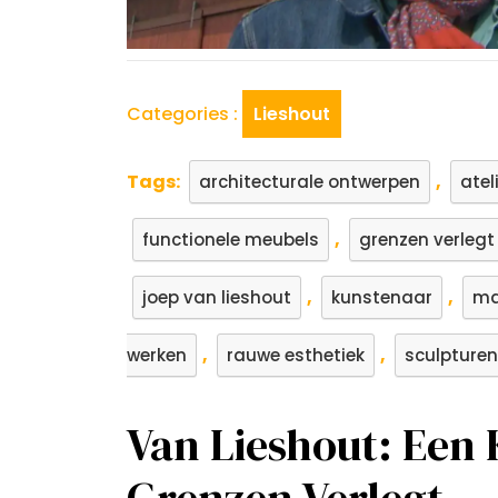
Categories :
Lieshout
Tags:
,
architecturale ontwerpen
atel
,
functionele meubels
grenzen verlegt
,
,
joep van lieshout
kunstenaar
ma
,
,
werken
rauwe esthetiek
sculpturen
Van Lieshout: Een
Grenzen Verlegt