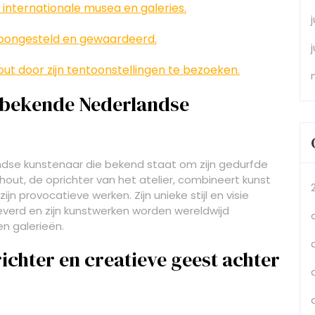
internationale musea en galeries.
toongesteld en gewaardeerd.
t door zijn tentoonstellingen te bezoeken.
n bekende Nederlandse
andse kunstenaar die bekend staat om zijn gedurfde
out, de oprichter van het atelier, combineert kunst
ijn provocatieve werken. Zijn unieke stijl en visie
verd en zijn kunstwerken worden wereldwijd
 galerieën.
richter en creatieve geest achter