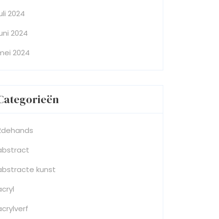
juli 2024
juni 2024
mei 2024
Categorieën
2dehands
abstract
abstracte kunst
acryl
acrylverf