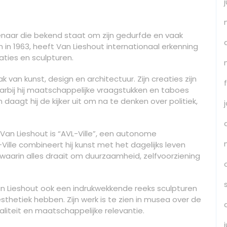
enaar die bekend staat om zijn gedurfde en vaak
 in 1963, heeft Van Lieshout internationaal erkenning
aties en sculpturen.
k van kunst, design en architectuur. Zijn creaties zijn
aarbij hij maatschappelijke vraagstukken en taboes
daagt hij de kijker uit om na te denken over politiek,
an Lieshout is “AVL-Ville”, een autonome
-Ville combineert hij kunst met het dagelijks leven
aarin alles draait om duurzaamheid, zelfvoorziening
Van Lieshout ook een indrukwekkende reeks sculpturen
thetiek hebben. Zijn werk is te zien in musea over de
aliteit en maatschappelijke relevantie.