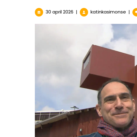
30
Joe
30 april 2026
|
katinkasimonse
|
april
van
2026
Liesh
Gren
Kuns