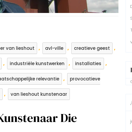
,
,
,
ier van lieshout
avl-ville
creatieve geest
,
,
,
industriële kunstwerken
installaties
,
atschappelijke relevantie
provocatieve
,
van lieshout kunstenaar
 Kunstenaar Die