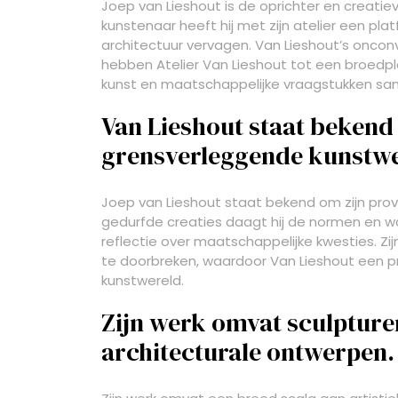
Joep van Lieshout is de oprichter en creatiev
kunstenaar heeft hij met zijn atelier een pl
architectuur vervagen. Van Lieshout’s onco
hebben Atelier Van Lieshout tot een broedpl
kunst en maatschappelijke vraagstukken s
Van Lieshout staat bekend
grensverleggende kunstw
Joep van Lieshout staat bekend om zijn pro
gedurfde creaties daagt hij de normen en wa
reflectie over maatschappelijke kwesties. Zi
te doorbreken, waardoor Van Lieshout een 
kunstwereld.
Zijn werk omvat sculpturen
architecturale ontwerpen.