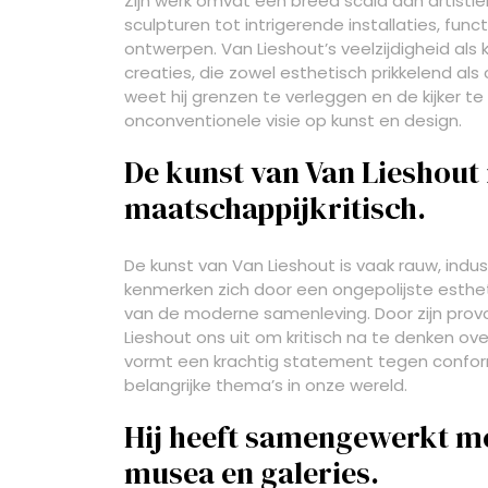
Zijn werk omvat een breed scala aan artisti
sculpturen tot intrigerende installaties, fu
ontwerpen. Van Lieshout’s veelzijdigheid als k
creaties, die zowel esthetisch prikkelend als
weet hij grenzen te verleggen en de kijker t
onconventionele visie op kunst en design.
De kunst van Van Lieshout 
maatschappijkritisch.
De kunst van Van Lieshout is vaak rauw, indust
kenmerken zich door een ongepolijste estheti
van de moderne samenleving. Door zijn pro
Lieshout ons uit om kritisch na te denken ov
vormt een krachtig statement tegen conformi
belangrijke thema’s in onze wereld.
Hij heeft samengewerkt me
musea en galeries.