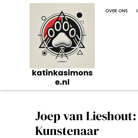
Ga
naar
OVER ONS
de
inhoud
katinkasimons
e.nl
Joep van Lieshout
Kunstenaar