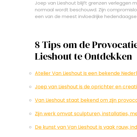
Joep van Lieshout blijft grenzen verleggen me
normaal wordt beschouwd. Zijn compromislo
een van de meest invloedrijke hedendaagse
8 Tips om de Provocatie
Lieshout te Ontdekken
Atelier Van Lieshout is een bekende Neder
Joep van Lieshout is de oprichter en creat
Van Lieshout staat bekend om zijn provoc
Zijn werk omvat sculpturen, installaties, 
De kunst van Van Lieshout is vaak rauw, ind