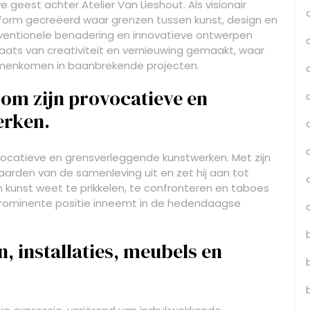
e geest achter Atelier Van Lieshout. Als visionair
atform gecreëerd waar grenzen tussen kunst, design en
nventionele benadering en innovatieve ontwerpen
aats van creativiteit en vernieuwing gemaakt, waar
amenkomen in baanbrekende projecten.
 om zijn provocatieve en
erken.
vocatieve en grensverleggende kunstwerken. Met zijn
arden van de samenleving uit en zet hij aan tot
jn kunst weet te prikkelen, te confronteren en taboes
prominente positie inneemt in de hedendaagse
, installaties, meubels en