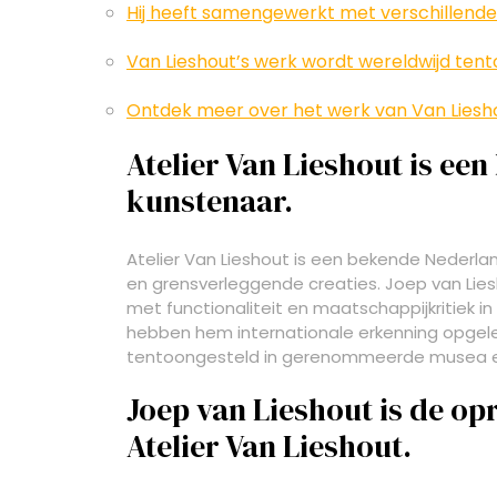
Hij heeft samengewerkt met verschillende 
Van Lieshout’s werk wordt wereldwijd ten
Ontdek meer over het werk van Van Lieshou
Atelier Van Lieshout is ee
kunstenaar.
Atelier Van Lieshout is een bekende Nederl
en grensverleggende creaties. Joep van Liesh
met functionaliteit en maatschappijkritiek in z
hebben hem internationale erkenning opgele
tentoongesteld in gerenommeerde musea en
Joep van Lieshout is de op
Atelier Van Lieshout.