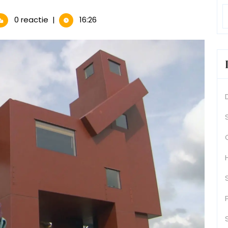
p
0 reactie
|
16:26
out:
sverleggende
tenaar