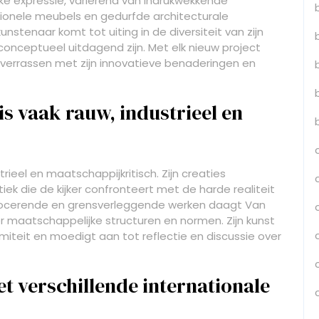
eke expressie, variërend van indrukwekkende
nctionele meubels en gedurfde architecturale
unstenaar komt tot uiting in de diversiteit van zijn
 conceptueel uitdagend zijn. Met elk nieuw project
e verrassen met zijn innovatieve benaderingen en
is vaak rauw, industrieel en
rieel en maatschappijkritisch. Zijn creaties
ek die de kijker confronteert met de harde realiteit
vocerende en grensverleggende werken daagt Van
er maatschappelijke structuren en normen. Zijn kunst
teit en moedigt aan tot reflectie en discussie over
t verschillende internationale