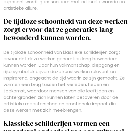
exposant wordt geassocieerd met culturele waarde en
artistieke allure.
De tijdloze schoonheid van deze werken
zorgt ervoor dat ze generaties lang
bewonderd kunnen worden.
De tijdloze schoonheid van klassieke schilderijen zorgt
ervoor dat deze werken generaties lang bewonderd
kunnen worden. Door hun vakmanschap, diepgang en
rijke symboliek blijven deze kunstwerken relevant en
inspirerend, ongeacht de tijd waarin ze zijn gemaakt. Ze
vormen een brug tussen het verleden, heden en
toekomst, waardoor mensen van alle leeftijden en
achtergronden zich kunnen laten betoveren door de
artistieke meesterschap en emotionele impact die
deze werken met zich meebrengen.
Klassieke schilderijen vormen een