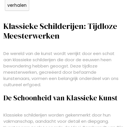
verhalen
Klassieke Schilderijen: Tijdloze
Meesterwerken
De wereld van de kunst wordt verrijkt door een schat
aan klassieke schilderijen die door de eeuwen heen
bewondering hebben geoogst. Deze tijdloze
meesterwerken, gecreëerd door befaamde
kunstenaars, vormen een belangrijk onderdeel van ons
cultureel erfgoed.
De Schoonheid van Klassieke Kunst
Klassieke schilderijen worden gekenmerkt door hun
vakmanschap, aandacht voor detail en diepgang.