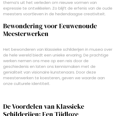
thema’s uit het verleden om nieuwe vormen van
expressie te ontwikkelen. Zo blijft de erfenis van de oude
meesters voortleven in de hedendaagse creativiteit.
Bewondering voor Eeuwenoude
Meesterwerken
Het bewonderen van klassieke schilderijen in musea over
de hele wereld biedt een unieke ervaring. De prachtige
werken nemen ons mee op een reis door de
geschiedenis en laten ons kennismaken met de
genialiteit van visionaire kunstenaars. Door deze
meesterwerken te koesteren, geven we waarde aan
onze culturele identiteit.
De Voordelen van Klassieke
Schilderijen: Een Tijdloze