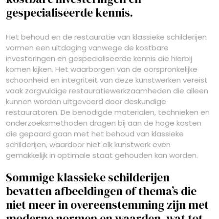
gespecialiseerde kennis.
Het behoud en de restauratie van klassieke schilderijen
vormen een uitdaging vanwege de kostbare
investeringen en gespecialiseerde kennis die hierbij
komen kijken. Het waarborgen van de oorspronkelijke
schoonheid en integriteit van deze kunstwerken vereist
vaak zorgvuldige restauratiewerkzaamheden die alleen
kunnen worden uitgevoerd door deskundige
restauratoren. De benodigde materialen, technieken en
onderzoeksmethoden dragen bij aan de hoge kosten
die gepaard gaan met het behoud van klassieke
schilderijen, waardoor niet elk kunstwerk even
gemakkelijk in optimale staat gehouden kan worden.
Sommige klassieke schilderijen
bevatten afbeeldingen of thema’s die
niet meer in overeenstemming zijn met
moderne normen en waarden, wat tot