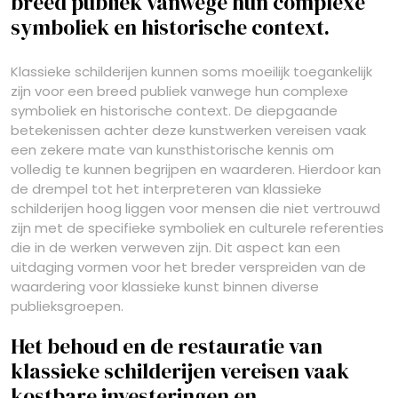
breed publiek vanwege hun complexe
symboliek en historische context.
Klassieke schilderijen kunnen soms moeilijk toegankelijk
zijn voor een breed publiek vanwege hun complexe
symboliek en historische context. De diepgaande
betekenissen achter deze kunstwerken vereisen vaak
een zekere mate van kunsthistorische kennis om
volledig te kunnen begrijpen en waarderen. Hierdoor kan
de drempel tot het interpreteren van klassieke
schilderijen hoog liggen voor mensen die niet vertrouwd
zijn met de specifieke symboliek en culturele referenties
die in de werken verweven zijn. Dit aspect kan een
uitdaging vormen voor het breder verspreiden van de
waardering voor klassieke kunst binnen diverse
publieksgroepen.
Het behoud en de restauratie van
klassieke schilderijen vereisen vaak
kostbare investeringen en