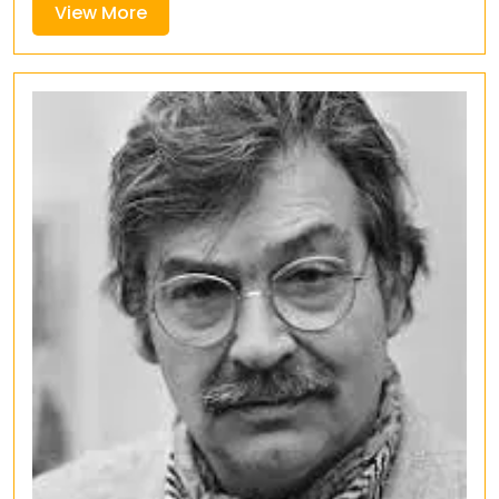
View
View More
More