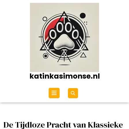
Ga
naar
de
inhoud
katinkasimonse.nl
Open
menu
De Tijdloze Pracht van Klassieke