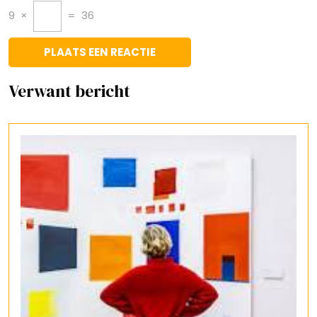
9
×
=
36
Verwant bericht