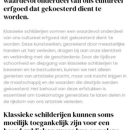
waardevol onderdeel van ons cultureel
erfgoed dat gekoesterd dient te
worden.
Klassieke schilderijen vormen een waardevol onderdeel
van ons cultureel erfgoed dat gekoesterd dient te
worden. Deze kunstwerken, gecreëerd door meesterlijke
handen uit het verleden, dragen bij aan onze identiteit
en verbinding met de geschiedenis. Door de tijdloze
schoonheid en diepgang van klassieke schilderijen te
bewaren en te bestuderen, kunnen we niet alleen
genieten van artistieke pracht, maar ook inzicht krijgen in
de maatschappij en de waarden die destijds werden
gekoesterd. Het behoud van deze erfstukken is
essentieel om toekomstige generaties te laten delen in
de rijkdom van ons artistiek verleden.
Klassieke schilderijen kunnen soms
moeilijk toegankelijk zijn voor een