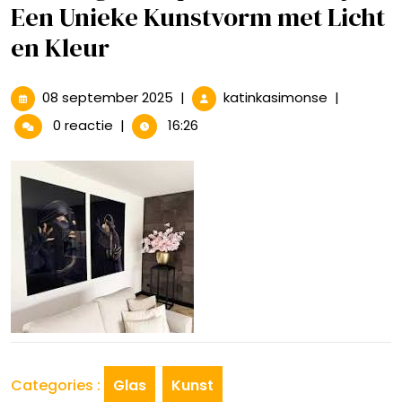
Een Unieke Kunstvorm met Licht
en Kleur
08
Prachtige
08 september 2025
|
katinkasimonse
|
september
Glasplaat
0 reactie
|
16:26
2025
Schilderijen
Een
Unieke
Kunstvorm
met
Licht
en
Kleur
Categories :
Glas
Kunst