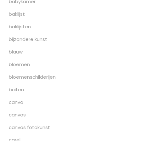
babykamer
baklijst
baklijsten
bijzondere kunst
blauw
bloemen
bloemenschilderijen
buiten
canva
canvas
canvas fotokunst
carel