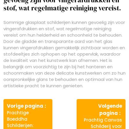
gevoelig zijn voor vingerafdrukken en
stof, wat regelmatige reiniging vereist.
Sommige glasplaat schilderijen kunnen gevoelig zijn voor
vingerafdrukken en stof, wat regelmatige reiniging
vereist om hun helderheid en schoonheid te behouden.
Door de gladde en transparante aard van het glas
kunnen vingerafdrukken gemakkelijk zichtbaar worden en
stofdeeltjes zich ophopen op het oppervlak, waardoor
de kwaliteit van het kunstwerk kan afnemen. Het is
belangrijk om voorzichtig te zijn bij het hanteren en
schoonmaken van deze delicate kunstwerken om zo hun
oorspronkelijke glans te behouden en optimaal van hun
artistieke pracht te kunnen genieten.
Berichtnavigatie
Vorige
Vorige pagina
Volgende
bericht:
Vo
Prachtige
pagina
ber
Boeddha
Prachtig Canvas
Schilderijen:
Schilderij voor