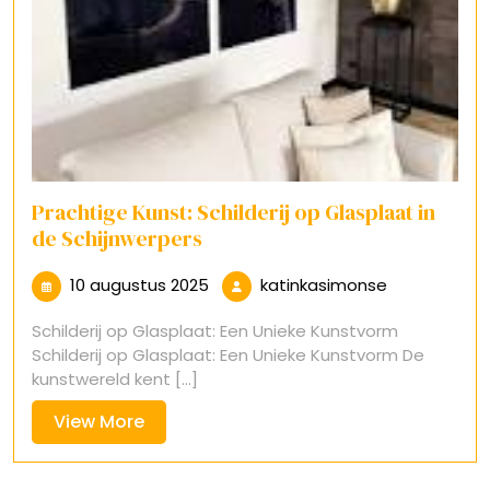
Prachtige Kunst: Schilderij op Glasplaat in
de Schijnwerpers
10
katinkasimo
10 augustus 2025
katinkasimonse
augustus
Schilderij op Glasplaat: Een Unieke Kunstvorm
2025
Schilderij op Glasplaat: Een Unieke Kunstvorm De
kunstwereld kent [...]
View
View More
More