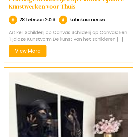
Kunstwerken voor Thuis
28
katinkasimon
28 februari 2026
katinkasimonse
februari
Artikel: Schilderij op Canvas Schilderij op Canvas: Een
2026
Tijdloze Kunstvorm De kunst van het schilderen [...]
View
View More
More