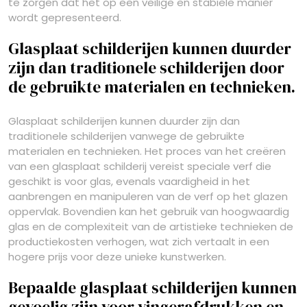
te zorgen dat het op een veilige en stabiele manier
wordt gepresenteerd.
Glasplaat schilderijen kunnen duurder
zijn dan traditionele schilderijen door
de gebruikte materialen en technieken.
Glasplaat schilderijen kunnen duurder zijn dan
traditionele schilderijen vanwege de gebruikte
materialen en technieken. Het proces van het creëren
van een glasplaat schilderij vereist speciale verf die
geschikt is voor glas, evenals vaardigheid in het
aanbrengen en manipuleren van de verf op het glazen
oppervlak. Bovendien kan het gebruik van hoogwaardig
glas en de complexiteit van de artistieke technieken de
productiekosten verhogen, wat zich vertaalt in een
hogere prijs voor deze unieke kunstwerken.
Bepaalde glasplaat schilderijen kunnen