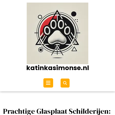
Ga
naar
de
inhoud
katinkasimonse.nl
Open
menu
Prachtige Glasplaat Schilderijen: