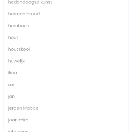
hedendaagse kunst
herman brood
hornbach
hout
houtskool
huwelijk
ikea
ixxi
jan
jeroen krabbe
joan miro
johannes