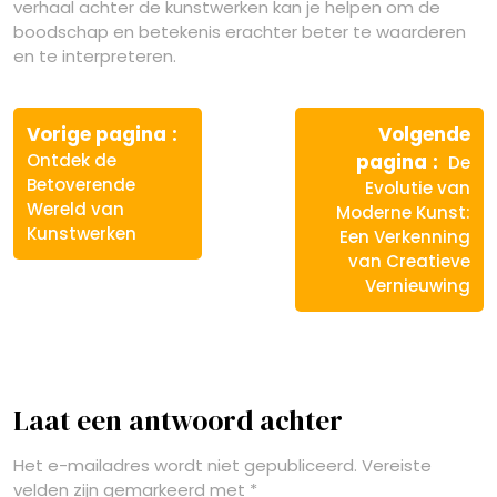
verhaal achter de kunstwerken kan je helpen om de
boodschap en betekenis erachter beter te waarderen
en te interpreteren.
Berichtnavigatie
Vorige
Vorige pagina
Volgende
bericht:
Volg
Ontdek de
pagina
De
berich
Betoverende
Evolutie van
Wereld van
Moderne Kunst:
Kunstwerken
Een Verkenning
van Creatieve
Vernieuwing
Laat een antwoord achter
Het e-mailadres wordt niet gepubliceerd.
Vereiste
velden zijn gemarkeerd met
*