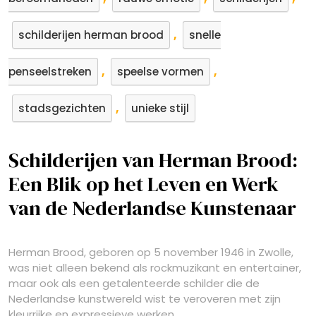
,
schilderijen herman brood
snelle
,
,
penseelstreken
speelse vormen
,
stadsgezichten
unieke stijl
Schilderijen van Herman Brood:
Een Blik op het Leven en Werk
van de Nederlandse Kunstenaar
Herman Brood, geboren op 5 november 1946 in Zwolle,
was niet alleen bekend als rockmuzikant en entertainer,
maar ook als een getalenteerde schilder die de
Nederlandse kunstwereld wist te veroveren met zijn
kleurrijke en expressieve werken.