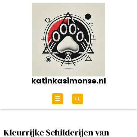
Ga
naar
de
inhoud
katinkasimonse.nl
Open
menu
Kleurrijke Schilderijen van