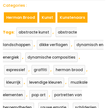
Categories :
Herman Brood
Kunst
Kunstenaars
Tags:
,
abstracte kunst
abstracte
,
,
landschappen
dikke verflagen
dynamisch en
,
,
energiek
dynamische composities
,
,
,
expressief
graffiti
herman brood
,
,
kleurrijk
levendige kleuren
muzikale
,
,
elementen
pop art
portretten van
,
,
,
beroemdheden
rauwe emotie
schilderijen