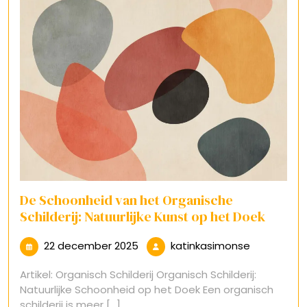
De Schoonheid van het Organische
Schilderij: Natuurlijke Kunst op het Doek
22
katinkasim
22 december 2025
katinkasimonse
december
Artikel: Organisch Schilderij Organisch Schilderij:
2025
Natuurlijke Schoonheid op het Doek Een organisch
schilderij is meer [...]