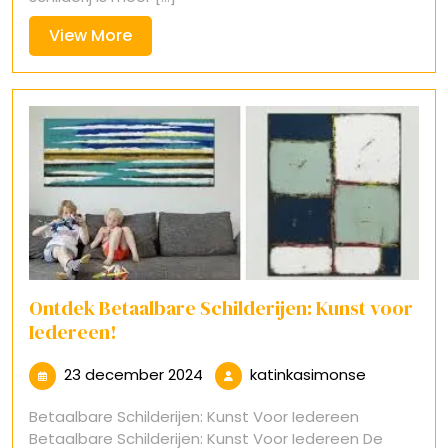
View
View More
More
Ontdek Betaalbare Schilderijen: Kunst voor
Iedereen!
23
katinkasim
23 december 2024
katinkasimonse
december
Betaalbare Schilderijen: Kunst Voor Iedereen
2024
Betaalbare Schilderijen: Kunst Voor Iedereen De