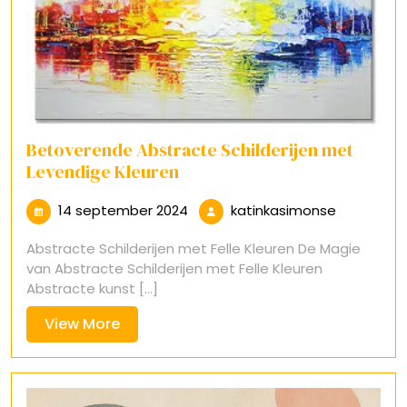
Betoverende Abstracte Schilderijen met
Levendige Kleuren
14
katinkasi
14 september 2024
katinkasimonse
september
Abstracte Schilderijen met Felle Kleuren De Magie
2024
van Abstracte Schilderijen met Felle Kleuren
Abstracte kunst [...]
View
View More
More