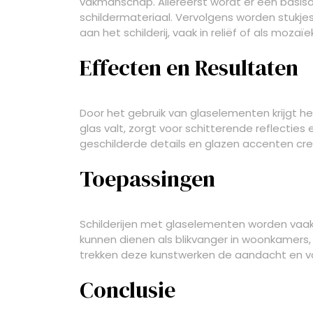
vakmanschap. Allereerst wordt er een basis
schildermateriaal. Vervolgens worden stukje
aan het schilderij, vaak in reliëf of als mozaïe
Effecten en Resultaten
Door het gebruik van glaselementen krijgt het 
glas valt, zorgt voor schitterende reflectie
geschilderde details en glazen accenten cre
Toepassingen
Schilderijen met glaselementen worden vaak g
kunnen dienen als blikvanger in woonkamers, 
trekken deze kunstwerken de aandacht en vo
Conclusie