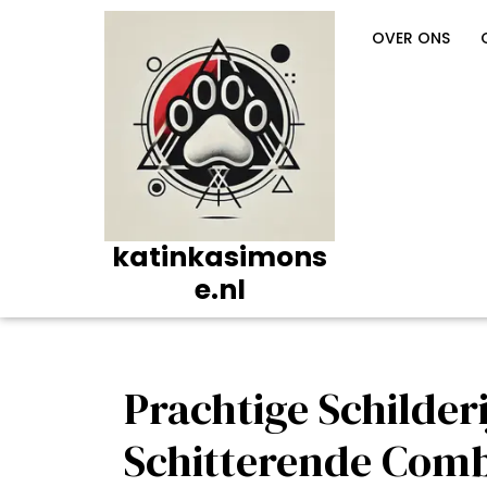
Ga
naar
OVER ONS
de
inhoud
katinkasimons
e.nl
Prachtige Schilder
Schitterende Comb