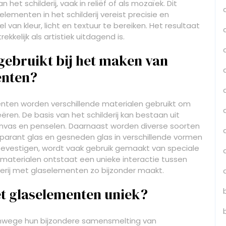
et schilderij, vaak in reliëf of als mozaïek. Dit
ementen in het schilderij vereist precisie en
 kleur, licht en textuur te bereiken. Het resultaat
kkelijk als artistiek uitdagend is.
ebruikt bij het maken van
enten?
enten worden verschillende materialen gebruikt om
en. De basis van het schilderij kan bestaan uit
 canvas en penselen. Daarnaast worden diverse soorten
sparant glas en gesneden glas in verschillende vormen
evestigen, wordt vaak gebruik gemaakt van speciale
 materialen ontstaat een unieke interactie tussen
derij met glaselementen zo bijzonder maakt.
t glaselementen uniek?
vanwege hun bijzondere samensmelting van