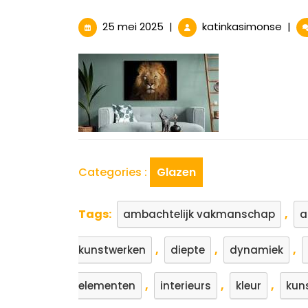
25
Prac
25 mei 2025
|
katinkasimonse
|
mei
Schil
2025
Met
Glas:
Een
Schi
Comb
van
Kuns
Categories :
Glazen
Tags:
,
ambachtelijk vakmanschap
a
,
,
,
kunstwerken
diepte
dynamiek
,
,
,
elementen
interieurs
kleur
kun