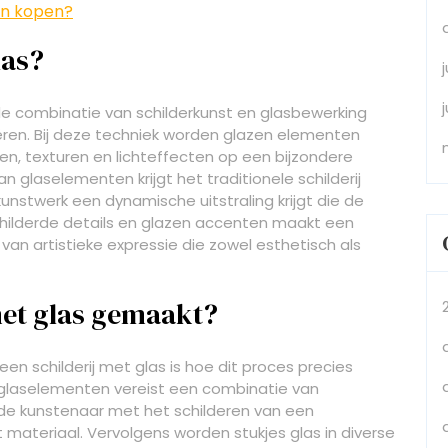
en kopen?
las?
 de combinatie van schilderkunst en glasbewerking
ëren. Bij deze techniek worden glazen elementen
ren, texturen en lichteffecten op een bijzondere
laselementen krijgt het traditionele schilderij
unstwerk een dynamische uitstraling krijgt die de
childerde details en glazen accenten maakt een
 van artistieke expressie die zowel esthetisch als
met glas gemaakt?
n schilderij met glas is hoe dit proces precies
t glaselementen vereist een combinatie van
t de kunstenaar met het schilderen van een
 materiaal. Vervolgens worden stukjes glas in diverse