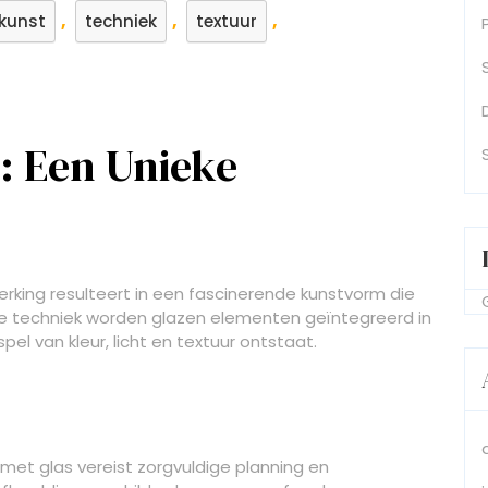
,
,
,
rkunst
techniek
textuur
s: Een Unieke
rking resulteert in een fascinerende kunstvorm die
deze techniek worden glazen elementen geïntegreerd in
el van kleur, licht en textuur ontstaat.
met glas vereist zorgvuldige planning en