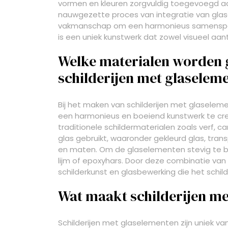
vormen en kleuren zorgvuldig toegevoegd aan h
nauwgezette proces van integratie van glasel
vakmanschap om een harmonieus samenspel van
is een uniek kunstwerk dat zowel visueel aantre
Welke materialen worden g
schilderijen met glaselem
Bij het maken van schilderijen met glaselem
een harmonieus en boeiend kunstwerk te creër
traditionele schildermaterialen zoals verf,
glas gebruikt, waaronder gekleurd glas, tran
en maten. Om de glaselementen stevig te b
lijm of epoxyhars. Door deze combinatie van
schilderkunst en glasbewerking die het schil
Wat maakt schilderijen me
Schilderijen met glaselementen zijn uniek 