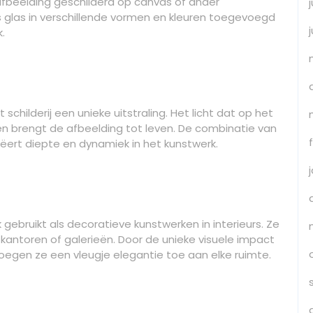
afbeelding geschilderd op canvas of ander
s glas in verschillende vormen en kleuren toegevoegd
k.
schilderij een unieke uitstraling. Het licht dat op het
s en brengt de afbeelding tot leven. De combinatie van
ëert diepte en dynamiek in het kunstwerk.
ebruikt als decoratieve kunstwerken in interieurs. Ze
kantoren of galerieën. Door de unieke visuele impact
egen ze een vleugje elegantie toe aan elke ruimte.