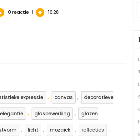
htige
0 reactie
|
16:26
derijen
tterende
inatie
t
,
,
rtistieke expressie
canvas
decoratieve
,
,
elegantie
glasbewerking
glazen
,
,
,
,
stvorm
licht
mozaïek
reflecties