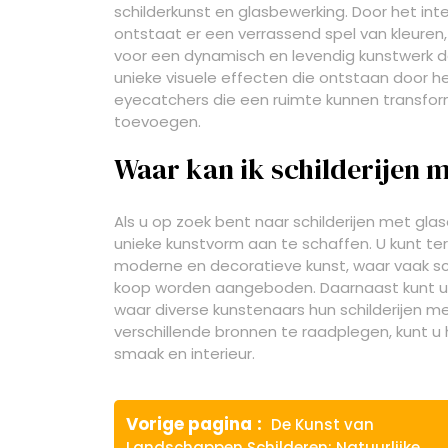
schilderkunst en glasbewerking. Door het int
ontstaat er een verrassend spel van kleuren,
voor een dynamisch en levendig kunstwerk da
unieke visuele effecten die ontstaan door he
eyecatchers die een ruimte kunnen transform
toevoegen.
Waar kan ik schilderijen 
Als u op zoek bent naar schilderijen met gla
unieke kunstvorm aan te schaffen. U kunt tere
moderne en decoratieve kunst, waar vaak sc
koop worden aangeboden. Daarnaast kunt u o
waar diverse kunstenaars hun schilderijen m
verschillende bronnen te raadplegen, kunt u h
smaak en interieur.
Berichtnavigatie
Vorige
Vorige pagina
De Kunst van
bericht:
Landschappen Schilderen: Natuurlijke