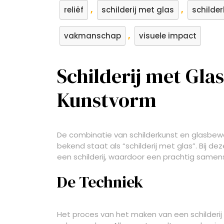
,
,
reliëf
schilderij met glas
schilde
,
vakmanschap
visuele impact
Schilderij met Gla
Kunstvorm
De combinatie van schilderkunst en glasbewe
bekend staat als “schilderij met glas”. Bij 
een schilderij, waardoor een prachtig samensp
De Techniek
Het proces van het maken van een schilderij 