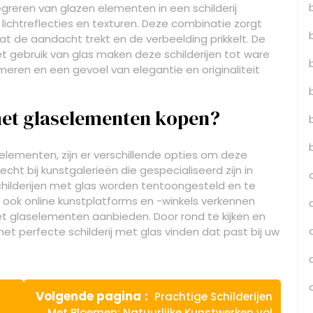
egreren van glazen elementen in een schilderij
 lichtreflecties en texturen. Deze combinatie zorgt
t de aandacht trekt en de verbeelding prikkelt. De
t gebruik van glas maken deze schilderijen tot ware
eren en een gevoel van elegantie en originaliteit
met glaselementen kopen?
selementen, zijn er verschillende opties om deze
cht bij kunstgalerieën die gespecialiseerd zijn in
hilderijen met glas worden tentoongesteld en te
ok online kunstplatforms en -winkels verkennen
et glaselementen aanbieden. Door rond te kijken en
et perfecte schilderij met glas vinden dat past bij uw
Volgende
Volgende pagina
Prachtige Schilderijen
bericht:
Met Bloemen: Natuurlijke Kunstwerken vol