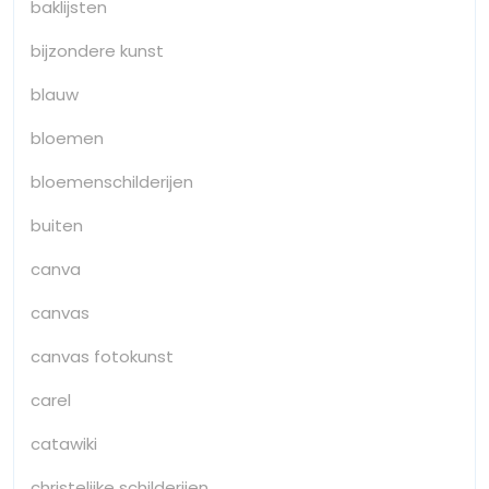
baklijsten
bijzondere kunst
blauw
bloemen
bloemenschilderijen
buiten
canva
canvas
canvas fotokunst
carel
catawiki
christelijke schilderijen