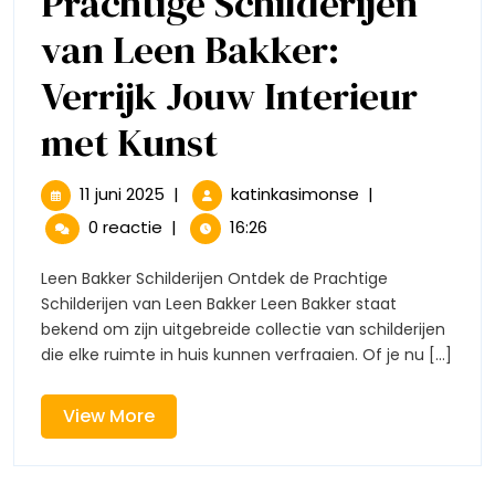
Prachtige Schilderijen
van Leen Bakker:
Verrijk Jouw Interieur
Prachtige
met Kunst
Schilderijen
11
Prachtige
11 juni 2025
|
katinkasimonse
|
juni
Schilderijen
van
0 reactie
|
16:26
2025
van
Leen
Leen
Leen Bakker Schilderijen Ontdek de Prachtige
Bakker:
Schilderijen van Leen Bakker Leen Bakker staat
Bakker:
Verrijk
bekend om zijn uitgebreide collectie van schilderijen
Jouw
die elke ruimte in huis kunnen verfraaien. Of je nu [...]
Verrijk
Interieur
met
Jouw
Kunst
View
View More
More
Interieur