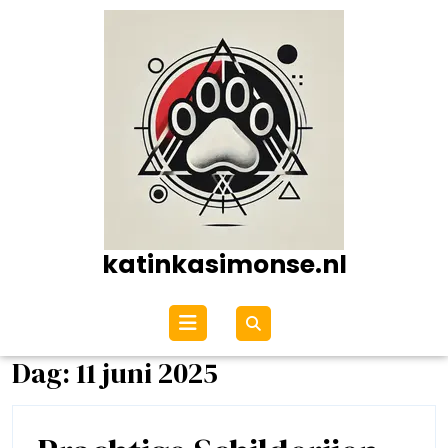
Ga
naar
de
inhoud
katinkasimonse.nl
Open
menu
Dag:
11 juni 2025