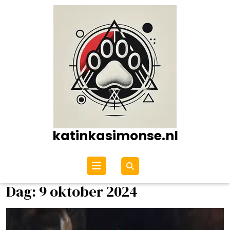
Ga
naar
de
inhoud
katinkasimonse.nl
Open
menu
Dag:
9 oktober 2024