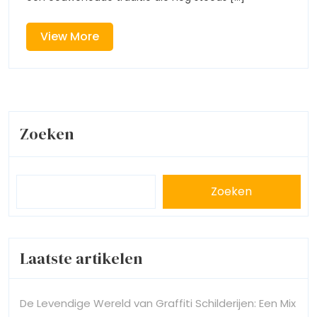
Een
Verbeeldi
van
Artistieke
het
View
View More
Dierenrijk
More
Verbeelding
van
het
Zoeken
Dierenrijk
Zoeken
Laatste artikelen
De Levendige Wereld van Graffiti Schilderijen: Een Mix