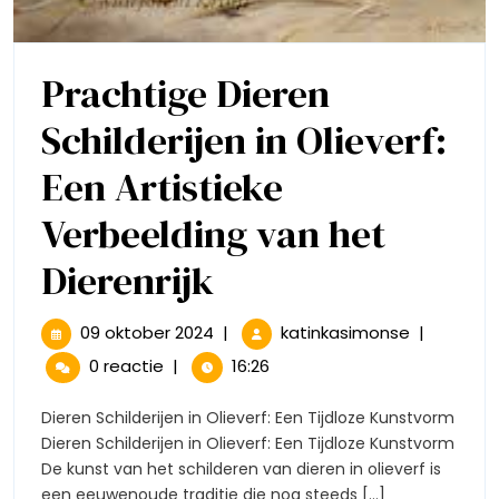
Prachtige Dieren
Schilderijen in Olieverf:
Een Artistieke
Verbeelding van het
Prachtige
Dierenrijk
Dieren
09
Prachtige
09 oktober 2024
|
katinkasimonse
|
oktober
Dieren
Schilderijen
0 reactie
|
16:26
2024
Schilderije
in
in
Dieren Schilderijen in Olieverf: Een Tijdloze Kunstvorm
Olieverf:
Dieren Schilderijen in Olieverf: Een Tijdloze Kunstvorm
Olieverf:
Een
De kunst van het schilderen van dieren in olieverf is
Artistieke
een eeuwenoude traditie die nog steeds [...]